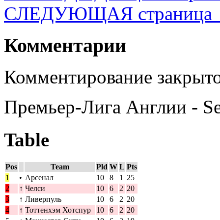
СЛЕДУЮЩАЯ страница
Комментарии
Комментирование закрыто
Премьер-Лига Англии - S
Table
Pos
Team
Pld
W
L
Pts
1
•
Арсенал
10
8
1
25
2
↑
Челси
10
6
2
20
3
↑
Ливерпуль
10
6
2
20
4
↑
Тоттенхэм Хотспур
10
6
2
20