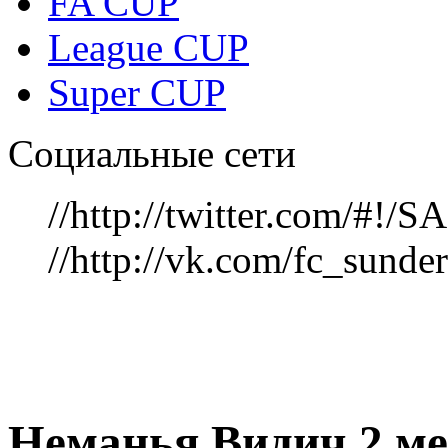
FA CUP
League CUP
Super CUP
Социальные сети
//http://twitter.com/#!
//http://vk.com/fc_sunde
Неманья Видич 2 ме