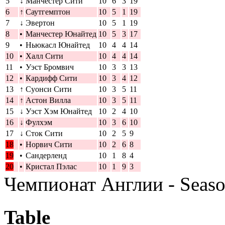
5
↓
Манчестер Сити
10
6
3
19
6
↑
Саутгемптон
10
5
1
19
7
↓
Эвертон
10
5
1
19
8
•
Манчестер Юнайтед
10
5
3
17
9
•
Ньюкасл Юнайтед
10
4
4
14
10
•
Халл Сити
10
4
4
14
11
•
Уэст Бромвич
10
3
3
13
12
•
Кардифф Сити
10
3
4
12
13
↑
Суонси Сити
10
3
5
11
14
↑
Астон Вилла
10
3
5
11
15
↓
Уэст Хэм Юнайтед
10
2
4
10
16
↓
Фулхэм
10
3
6
10
17
↓
Сток Сити
10
2
5
9
18
•
Норвич Сити
10
2
6
8
19
•
Сандерленд
10
1
8
4
20
•
Кристал Пэлас
10
1
9
3
Чемпионат Англии - Seas
Table