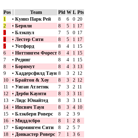
Pos
Team
Pld
W
L
Pts
1
•
Куинз Парк Рей
8
6
0
20
2
•
Бернли
8
5
1
17
3
•
Блэкпул
7
5
0
17
4
•
Лестер Сити
8
5
1
17
5
•
Уотфорд
8
4
1
15
6
•
Ноттингем Форест
8
4
1
15
7
•
Рединг
8
4
1
15
8
•
Борнмут
8
4
3
13
9
•
Хаддерсфилд Таун
8
3
2
12
10
•
Брайтон & Хоу
8
3
2
12
11
•
Уиган Атлетик
7
3
2
11
12
•
Дерби Каунти
8
3
3
11
13
•
Лидс Юнайтед
8
3
3
11
14
•
Ипсвич Таун
8
3
4
10
15
•
Блэкберн Роверс
8
2
3
9
16
•
Миддлсбро
8
1
2
8
17
•
Бирмингем Сити
8
2
5
7
18
•
Донкастер Роверс
7
1
3
6