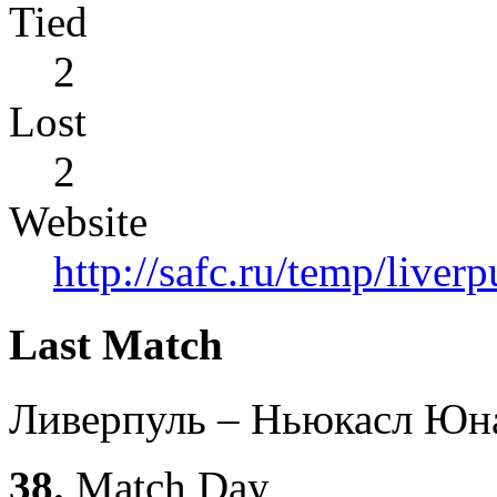
Tied
2
Lost
2
Website
http://safc.ru/temp/liverp
Last Match
Ливерпуль – Ньюкасл Юн
38.
Match Day