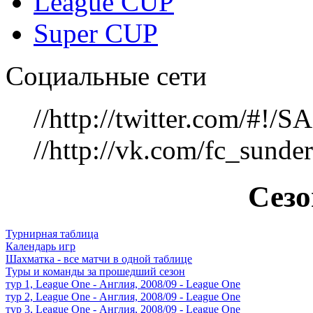
League CUP
Super CUP
Социальные сети
//http://twitter.com/#!
//http://vk.com/fc_sunde
Сезо
Турнирная таблица
Календарь игр
Шахматка - все матчи в одной таблице
Туры и команды за прошедший сезон
тур 1, League One - Англия, 2008/09 - League One
тур 2, League One - Англия, 2008/09 - League One
тур 3, League One - Англия, 2008/09 - League One