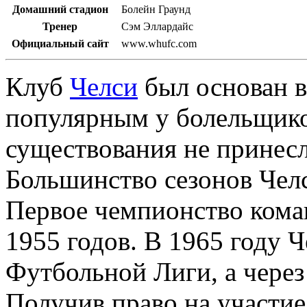
Домашний стадион
Болейн Граунд
Тренер
Сэм Эллардайс
Официальный сайт
www.whufc.com
Клуб
Челси
был основан в
популярным у болельщико
существования не принесл
Большинство сезонов Челс
Первое чемпионство коман
1955 годов. В 1965 году 
Футбольной Лиги, а через
Получив право на участие