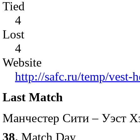
Tied
4
Lost
4
Website
http://safc.ru/temp/vest
Last Match
Манчестер Сити – Уэст 
38.
Match Day