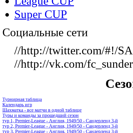
League CUP
Super CUP
Социальные сети
//http://twitter.com/#!
//http://vk.com/fc_sunde
Сезо
Турнирная таблица
Календарь игр
Шахматка - все матчи в одной таблице
Туры и команды за прошедший сезон
тур 1, Рremier-League - Англия, 1949/50 - Сандерленд 3-й
тур 2, Рremier-League - Англия, 1949/50 - Сандерленд 3-й
тур 3, Рremier-League - Англия, 1949/50 - Сандерленд 3-й