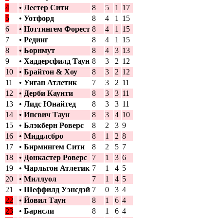
4
•
Лестер Сити
8
5
1
17
5
•
Уотфорд
8
4
1
15
6
•
Ноттингем Форест
8
4
1
15
7
•
Рединг
8
4
1
15
8
•
Борнмут
8
4
3
13
9
•
Хаддерсфилд Таун
8
3
2
12
10
•
Брайтон & Хоу
8
3
2
12
11
•
Уиган Атлетик
7
3
2
11
12
•
Дерби Каунти
8
3
3
11
13
•
Лидс Юнайтед
8
3
3
11
14
•
Ипсвич Таун
8
3
4
10
15
•
Блэкберн Роверс
8
2
3
9
16
•
Миддлсбро
8
1
2
8
17
•
Бирмингем Сити
8
2
5
7
18
•
Донкастер Роверс
7
1
3
6
19
•
Чарльтон Атлетик
7
1
4
5
20
•
Миллуол
7
1
4
5
21
•
Шеффилд Уэнсдэй
7
0
3
4
22
•
Йовил Таун
8
1
6
4
23
•
Барнсли
8
1
6
4