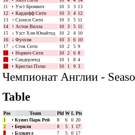
11
•
Уэст Бромвич
10
3
3
13
12
•
Кардифф Сити
10
3
4
12
13
↑
Суонси Сити
10
3
5
11
14
↑
Астон Вилла
10
3
5
11
15
↓
Уэст Хэм Юнайтед
10
2
4
10
16
↓
Фулхэм
10
3
6
10
17
↓
Сток Сити
10
2
5
9
18
•
Норвич Сити
10
2
6
8
19
•
Сандерленд
10
1
8
4
20
•
Кристал Пэлас
10
1
9
3
Чемпионат Англии - Seas
Table
Pos
Team
Pld
W
L
Pts
1
•
Куинз Парк Рей
8
6
0
20
2
•
Бернли
8
5
1
17
3
•
Блэкпул
7
5
0
17