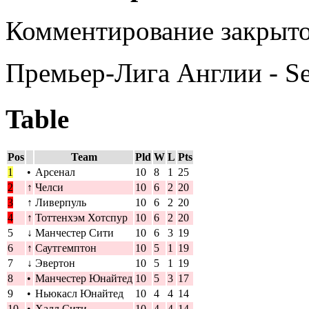
Комментирование закрыто
Премьер-Лига Англии - S
Table
Pos
Team
Pld
W
L
Pts
1
•
Арсенал
10
8
1
25
2
↑
Челси
10
6
2
20
3
↑
Ливерпуль
10
6
2
20
4
↑
Тоттенхэм Хотспур
10
6
2
20
5
↓
Манчестер Сити
10
6
3
19
6
↑
Саутгемптон
10
5
1
19
7
↓
Эвертон
10
5
1
19
8
•
Манчестер Юнайтед
10
5
3
17
9
•
Ньюкасл Юнайтед
10
4
4
14
10
•
Халл Сити
10
4
4
14