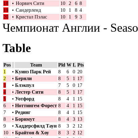
18
•
Норвич Сити
10
2
6
8
19
•
Сандерленд
10
1
8
4
20
•
Кристал Пэлас
10
1
9
3
Чемпионат Англии - Seas
Table
Pos
Team
Pld
W
L
Pts
1
•
Куинз Парк Рей
8
6
0
20
2
•
Бернли
8
5
1
17
3
•
Блэкпул
7
5
0
17
4
•
Лестер Сити
8
5
1
17
5
•
Уотфорд
8
4
1
15
6
•
Ноттингем Форест
8
4
1
15
7
•
Рединг
8
4
1
15
8
•
Борнмут
8
4
3
13
9
•
Хаддерсфилд Таун
8
3
2
12
10
•
Брайтон & Хоу
8
3
2
12