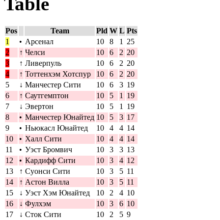
Table
Pos
Team
Pld
W
L
Pts
1
•
Арсенал
10
8
1
25
2
↑
Челси
10
6
2
20
3
↑
Ливерпуль
10
6
2
20
4
↑
Тоттенхэм Хотспур
10
6
2
20
5
↓
Манчестер Сити
10
6
3
19
6
↑
Саутгемптон
10
5
1
19
7
↓
Эвертон
10
5
1
19
8
•
Манчестер Юнайтед
10
5
3
17
9
•
Ньюкасл Юнайтед
10
4
4
14
10
•
Халл Сити
10
4
4
14
11
•
Уэст Бромвич
10
3
3
13
12
•
Кардифф Сити
10
3
4
12
13
↑
Суонси Сити
10
3
5
11
14
↑
Астон Вилла
10
3
5
11
15
↓
Уэст Хэм Юнайтед
10
2
4
10
16
↓
Фулхэм
10
3
6
10
17
↓
Сток Сити
10
2
5
9