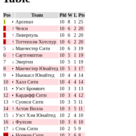
Pos
Team
Pld
W
L
Pts
1
•
Арсенал
10
8
1
25
2
↑
Челси
10
6
2
20
3
↑
Ливерпуль
10
6
2
20
4
↑
Тоттенхэм Хотспур
10
6
2
20
5
↓
Манчестер Сити
10
6
3
19
6
↑
Саутгемптон
10
5
1
19
7
↓
Эвертон
10
5
1
19
8
•
Манчестер Юнайтед
10
5
3
17
9
•
Ньюкасл Юнайтед
10
4
4
14
10
•
Халл Сити
10
4
4
14
11
•
Уэст Бромвич
10
3
3
13
12
•
Кардифф Сити
10
3
4
12
13
↑
Суонси Сити
10
3
5
11
14
↑
Астон Вилла
10
3
5
11
15
↓
Уэст Хэм Юнайтед
10
2
4
10
16
↓
Фулхэм
10
3
6
10
17
↓
Сток Сити
10
2
5
9
18
•
Норвич Сити
10
2
6
8