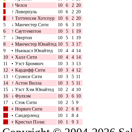
2
↑
Челси
10
6
2
20
3
↑
Ливерпуль
10
6
2
20
4
↑
Тоттенхэм Хотспур
10
6
2
20
5
↓
Манчестер Сити
10
6
3
19
6
↑
Саутгемптон
10
5
1
19
7
↓
Эвертон
10
5
1
19
8
•
Манчестер Юнайтед
10
5
3
17
9
•
Ньюкасл Юнайтед
10
4
4
14
10
•
Халл Сити
10
4
4
14
11
•
Уэст Бромвич
10
3
3
13
12
•
Кардифф Сити
10
3
4
12
13
↑
Суонси Сити
10
3
5
11
14
↑
Астон Вилла
10
3
5
11
15
↓
Уэст Хэм Юнайтед
10
2
4
10
16
↓
Фулхэм
10
3
6
10
17
↓
Сток Сити
10
2
5
9
18
•
Норвич Сити
10
2
6
8
19
•
Сандерленд
10
1
8
4
20
•
Кристал Пэлас
10
1
9
3