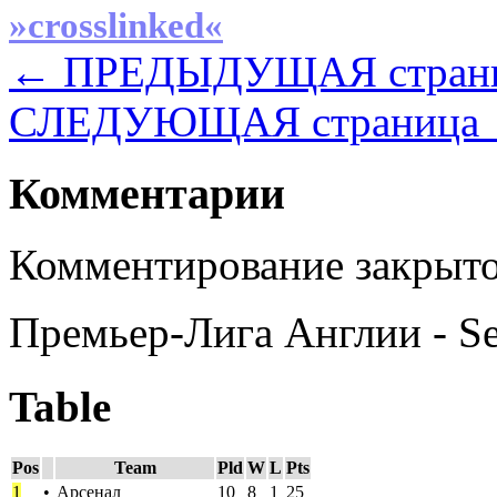
»crosslinked«
← ПРЕДЫДУЩАЯ стран
СЛЕДУЮЩАЯ страница
Комментарии
Комментирование закрыто
Премьер-Лига Англии - S
Table
Pos
Team
Pld
W
L
Pts
1
•
Арсенал
10
8
1
25