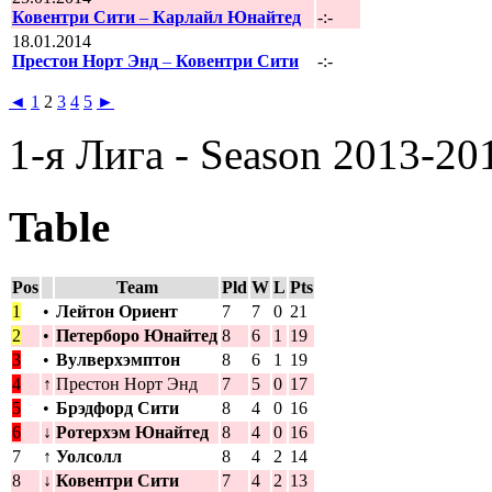
Ковентри Сити
–
Карлайл Юнайтед
-:-
18.01.2014
Престон Норт Энд
–
Ковентри Сити
-:-
◄
1
2
3
4
5
►
1-я Лига - Season 2013-20
Table
Pos
Team
Pld
W
L
Pts
1
•
Лейтон Ориент
7
7
0
21
2
•
Петерборо Юнайтед
8
6
1
19
3
•
Вулверхэмптон
8
6
1
19
4
↑
Престон Норт Энд
7
5
0
17
5
•
Брэдфорд Сити
8
4
0
16
6
↓
Ротерхэм Юнайтед
8
4
0
16
7
↑
Уолсолл
8
4
2
14
8
↓
Ковентри Сити
7
4
2
13