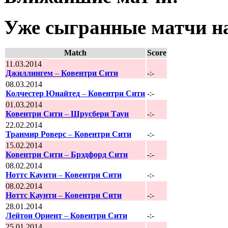
Уже сыгранные матчи на
Match
Score
11.03.2014
Джиллингем
–
Ковентри Сити
-:-
08.03.2014
Колчестер Юнайтед
–
Ковентри Сити
-:-
01.03.2014
Ковентри Сити
–
Шрусбери Таун
-:-
22.02.2014
Транмир Роверс
–
Ковентри Сити
-:-
15.02.2014
Ковентри Сити
–
Брэдфорд Сити
-:-
08.02.2014
Ноттс Каунти
–
Ковентри Сити
-:-
08.02.2014
Ноттс Каунти
–
Ковентри Сити
-:-
28.01.2014
Лейтон Ориент
–
Ковентри Сити
-:-
25.01.2014