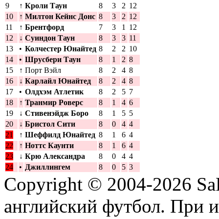
9
↑
Кроли Таун
8
3
2
12
10
↑
Милтон Кейнс Донс
8
3
2
12
11
↑
Брентфорд
7
3
1
12
12
↓
Суиндон Таун
8
3
3
11
13
•
Колчестер Юнайтед
8
2
2
10
14
•
Шрусбери Таун
8
1
2
8
15
↑
Порт Вэйл
8
2
4
8
16
↓
Карлайл Юнайтед
8
2
4
8
17
•
Олдхэм Атлетик
8
2
5
7
18
↑
Транмир Роверс
8
1
4
6
19
↓
Стивенэйдж Боро
8
1
5
5
20
↓
Бристол Сити
8
0
4
4
21
↑
Шеффилд Юнайтед
8
1
6
4
22
↑
Ноттс Каунти
8
1
6
4
23
↓
Крю Александра
8
0
4
4
24
•
Джиллингем
8
0
5
3
Copyright © 2004-2026
Sa
английский футбол. При 