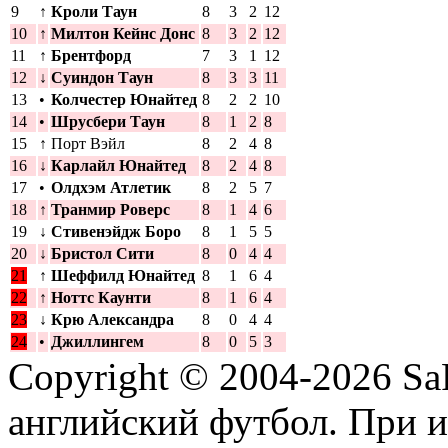
9
↑
Кроли Таун
8
3
2
12
10
↑
Милтон Кейнс Донс
8
3
2
12
11
↑
Брентфорд
7
3
1
12
12
↓
Суиндон Таун
8
3
3
11
13
•
Колчестер Юнайтед
8
2
2
10
14
•
Шрусбери Таун
8
1
2
8
15
↑
Порт Вэйл
8
2
4
8
16
↓
Карлайл Юнайтед
8
2
4
8
17
•
Олдхэм Атлетик
8
2
5
7
18
↑
Транмир Роверс
8
1
4
6
19
↓
Стивенэйдж Боро
8
1
5
5
20
↓
Бристол Сити
8
0
4
4
21
↑
Шеффилд Юнайтед
8
1
6
4
22
↑
Ноттс Каунти
8
1
6
4
23
↓
Крю Александра
8
0
4
4
24
•
Джиллингем
8
0
5
3
Copyright © 2004-2026
Sa
английский футбол. При 