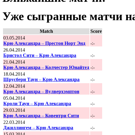
Уже сыгранные матчи на
Match
Score
03.05.2014
Крю Александра
–
Престон Норт Энд
-:-
26.04.2014
Бристол Сити
–
Крю Александра
-:-
21.04.2014
Крю Александра
–
Колчестер Юнайтед
-:-
18.04.2014
Шрусбери Таун
–
Крю Александра
-:-
12.04.2014
Крю Александра
–
Вулверхэмптон
-:-
05.04.2014
Кроли Таун
–
Крю Александра
-:-
29.03.2014
Крю Александра
–
Ковентри Сити
-:-
22.03.2014
Джиллингем
–
Крю Александра
-:-
15.03.2014