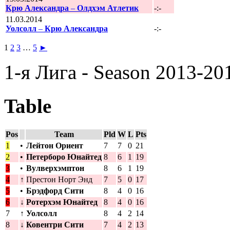
Крю Александра
–
Олдхэм Атлетик
-:-
11.03.2014
Уолсолл
–
Крю Александра
-:-
1
2
3
…
5
►
1-я Лига - Season 2013-20
Table
Pos
Team
Pld
W
L
Pts
1
•
Лейтон Ориент
7
7
0
21
2
•
Петерборо Юнайтед
8
6
1
19
3
•
Вулверхэмптон
8
6
1
19
4
↑
Престон Норт Энд
7
5
0
17
5
•
Брэдфорд Сити
8
4
0
16
6
↓
Ротерхэм Юнайтед
8
4
0
16
7
↑
Уолсолл
8
4
2
14
8
↓
Ковентри Сити
7
4
2
13