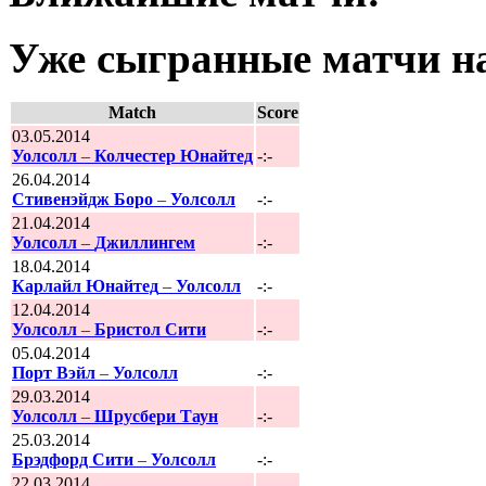
Уже сыгранные матчи на
Match
Score
03.05.2014
Уолсолл
–
Колчестер Юнайтед
-:-
26.04.2014
Стивенэйдж Боро
–
Уолсолл
-:-
21.04.2014
Уолсолл
–
Джиллингем
-:-
18.04.2014
Карлайл Юнайтед
–
Уолсолл
-:-
12.04.2014
Уолсолл
–
Бристол Сити
-:-
05.04.2014
Порт Вэйл
–
Уолсолл
-:-
29.03.2014
Уолсолл
–
Шрусбери Таун
-:-
25.03.2014
Брэдфорд Сити
–
Уолсолл
-:-
22.03.2014