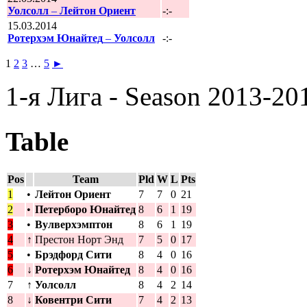
Уолсолл
–
Лейтон Ориент
-:-
15.03.2014
Ротерхэм Юнайтед
–
Уолсолл
-:-
1
2
3
…
5
►
1-я Лига - Season 2013-20
Table
Pos
Team
Pld
W
L
Pts
1
•
Лейтон Ориент
7
7
0
21
2
•
Петерборо Юнайтед
8
6
1
19
3
•
Вулверхэмптон
8
6
1
19
4
↑
Престон Норт Энд
7
5
0
17
5
•
Брэдфорд Сити
8
4
0
16
6
↓
Ротерхэм Юнайтед
8
4
0
16
7
↑
Уолсолл
8
4
2
14
8
↓
Ковентри Сити
7
4
2
13