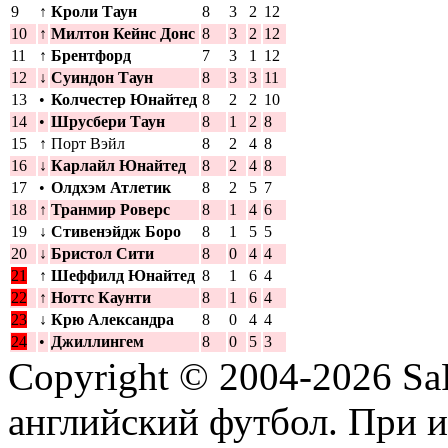
9
↑
Кроли Таун
8
3
2
12
10
↑
Милтон Кейнс Донс
8
3
2
12
11
↑
Брентфорд
7
3
1
12
12
↓
Суиндон Таун
8
3
3
11
13
•
Колчестер Юнайтед
8
2
2
10
14
•
Шрусбери Таун
8
1
2
8
15
↑
Порт Вэйл
8
2
4
8
16
↓
Карлайл Юнайтед
8
2
4
8
17
•
Олдхэм Атлетик
8
2
5
7
18
↑
Транмир Роверс
8
1
4
6
19
↓
Стивенэйдж Боро
8
1
5
5
20
↓
Бристол Сити
8
0
4
4
21
↑
Шеффилд Юнайтед
8
1
6
4
22
↑
Ноттс Каунти
8
1
6
4
23
↓
Крю Александра
8
0
4
4
24
•
Джиллингем
8
0
5
3
Copyright © 2004-2026
Sa
английский футбол. При 