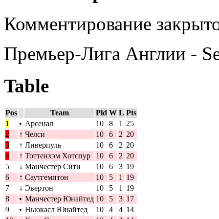
Комментирование закрыто
Премьер-Лига Англии - S
Table
Pos
Team
Pld
W
L
Pts
1
•
Арсенал
10
8
1
25
2
↑
Челси
10
6
2
20
3
↑
Ливерпуль
10
6
2
20
4
↑
Тоттенхэм Хотспур
10
6
2
20
5
↓
Манчестер Сити
10
6
3
19
6
↑
Саутгемптон
10
5
1
19
7
↓
Эвертон
10
5
1
19
8
•
Манчестер Юнайтед
10
5
3
17
9
•
Ньюкасл Юнайтед
10
4
4
14