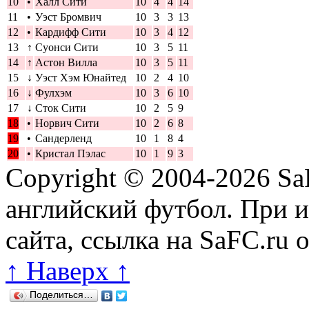
10
•
Халл Сити
10
4
4
14
11
•
Уэст Бромвич
10
3
3
13
12
•
Кардифф Сити
10
3
4
12
13
↑
Суонси Сити
10
3
5
11
14
↑
Астон Вилла
10
3
5
11
15
↓
Уэст Хэм Юнайтед
10
2
4
10
16
↓
Фулхэм
10
3
6
10
17
↓
Сток Сити
10
2
5
9
18
•
Норвич Сити
10
2
6
8
19
•
Сандерленд
10
1
8
4
20
•
Кристал Пэлас
10
1
9
3
Copyright © 2004-2026
Sa
английский футбол. При 
сайта, ссылка на SaFC.ru 
↑ Наверх ↑
Поделиться…