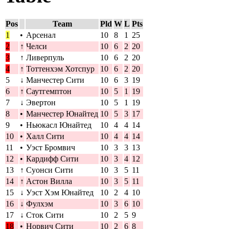
Pos
Team
Pld
W
L
Pts
1
•
Арсенал
10
8
1
25
2
↑
Челси
10
6
2
20
3
↑
Ливерпуль
10
6
2
20
4
↑
Тоттенхэм Хотспур
10
6
2
20
5
↓
Манчестер Сити
10
6
3
19
6
↑
Саутгемптон
10
5
1
19
7
↓
Эвертон
10
5
1
19
8
•
Манчестер Юнайтед
10
5
3
17
9
•
Ньюкасл Юнайтед
10
4
4
14
10
•
Халл Сити
10
4
4
14
11
•
Уэст Бромвич
10
3
3
13
12
•
Кардифф Сити
10
3
4
12
13
↑
Суонси Сити
10
3
5
11
14
↑
Астон Вилла
10
3
5
11
15
↓
Уэст Хэм Юнайтед
10
2
4
10
16
↓
Фулхэм
10
3
6
10
17
↓
Сток Сити
10
2
5
9
18
•
Норвич Сити
10
2
6
8