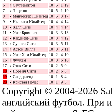
6
↑
Саутгемптон
10
5
1
19
7
↓
Эвертон
10
5
1
19
8
•
Манчестер Юнайтед
10
5
3
17
9
•
Ньюкасл Юнайтед
10
4
4
14
10
•
Халл Сити
10
4
4
14
11
•
Уэст Бромвич
10
3
3
13
12
•
Кардифф Сити
10
3
4
12
13
↑
Суонси Сити
10
3
5
11
14
↑
Астон Вилла
10
3
5
11
15
↓
Уэст Хэм Юнайтед
10
2
4
10
16
↓
Фулхэм
10
3
6
10
17
↓
Сток Сити
10
2
5
9
18
•
Норвич Сити
10
2
6
8
19
•
Сандерленд
10
1
8
4
20
•
Кристал Пэлас
10
1
9
3
Copyright © 2004-2026
Sa
английский футбол. При 