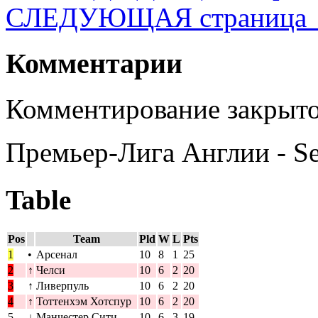
СЛЕДУЮЩАЯ страница
Комментарии
Комментирование закрыто
Премьер-Лига Англии - S
Table
Pos
Team
Pld
W
L
Pts
1
•
Арсенал
10
8
1
25
2
↑
Челси
10
6
2
20
3
↑
Ливерпуль
10
6
2
20
4
↑
Тоттенхэм Хотспур
10
6
2
20
5
↓
Манчестер Сити
10
6
3
19