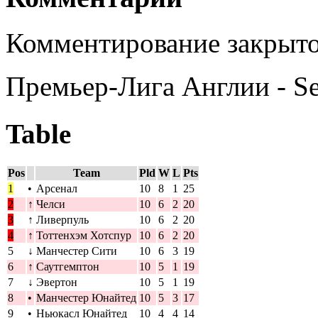
Комментирование закрыто
Премьер-Лига Англии - S
Table
Pos
Team
Pld
W
L
Pts
1
•
Арсенал
10
8
1
25
2
↑
Челси
10
6
2
20
3
↑
Ливерпуль
10
6
2
20
4
↑
Тоттенхэм Хотспур
10
6
2
20
5
↓
Манчестер Сити
10
6
3
19
6
↑
Саутгемптон
10
5
1
19
7
↓
Эвертон
10
5
1
19
8
•
Манчестер Юнайтед
10
5
3
17
9
•
Ньюкасл Юнайтед
10
4
4
14