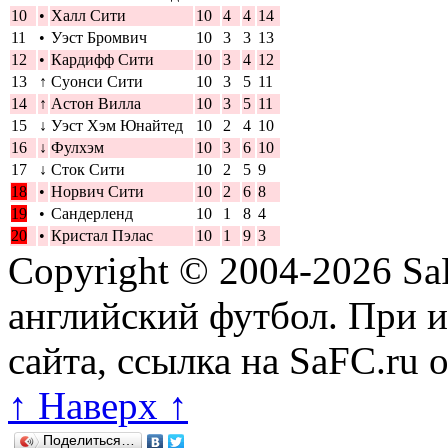
10
•
Халл Сити
10
4
4
14
11
•
Уэст Бромвич
10
3
3
13
12
•
Кардифф Сити
10
3
4
12
13
↑
Суонси Сити
10
3
5
11
14
↑
Астон Вилла
10
3
5
11
15
↓
Уэст Хэм Юнайтед
10
2
4
10
16
↓
Фулхэм
10
3
6
10
17
↓
Сток Сити
10
2
5
9
18
•
Норвич Сити
10
2
6
8
19
•
Сандерленд
10
1
8
4
20
•
Кристал Пэлас
10
1
9
3
Copyright © 2004-2026
Sa
английский футбол. При 
сайта, ссылка на SaFC.ru 
↑ Наверх ↑
Поделиться…