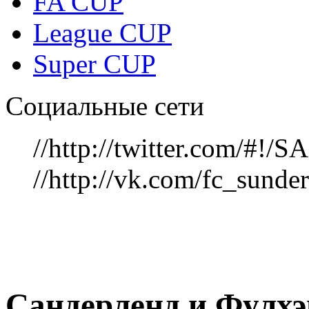
FA CUP
League CUP
Super CUP
Социальные сети
//http://twitter.com/#!
//http://vk.com/fc_sunde
Сандерленд и Фулх