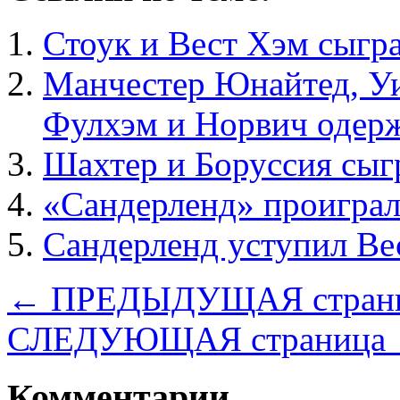
Стоук и Вест Хэм сыгр
Манчестер Юнайтед, Уи
Фулхэм и Норвич одерж
Шахтер и Боруссия сыг
«Сандерленд» проиграл
Сандерленд уступил Ве
← ПРЕДЫДУЩАЯ стран
СЛЕДУЮЩАЯ страница
Комментарии