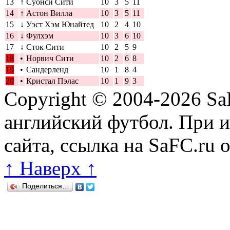
13
↑
Суонси Сити
10
3
5
11
14
↑
Астон Вилла
10
3
5
11
15
↓
Уэст Хэм Юнайтед
10
2
4
10
16
↓
Фулхэм
10
3
6
10
17
↓
Сток Сити
10
2
5
9
18
•
Норвич Сити
10
2
6
8
19
•
Сандерленд
10
1
8
4
20
•
Кристал Пэлас
10
1
9
3
Copyright © 2004-2026
Sa
английский футбол. При 
сайта, ссылка на SaFC.ru 
↑ Наверх ↑
Поделиться…