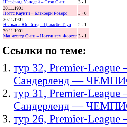
Шеффилд Уэнсдэй – Сток Сити
3 - 1
30.11.1901
Ноттс Каунти – Блэкберн Роверс
3 - 0
30.11.1901
Ньюкасл Юнайтед – Гримсби Таун
5 - 1
30.11.1901
Манчестер Сити – Ноттингем Форест
3 - 1
Ссылки по теме:
тур 32, Рremier-League
Сандерленд — ЧЕМПИ
тур 31, Рremier-League
Сандерленд — ЧЕМПИ
тур 26, Рremier-League