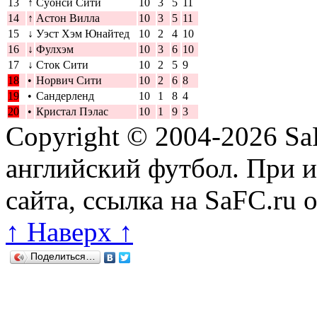
13
↑
Суонси Сити
10
3
5
11
14
↑
Астон Вилла
10
3
5
11
15
↓
Уэст Хэм Юнайтед
10
2
4
10
16
↓
Фулхэм
10
3
6
10
17
↓
Сток Сити
10
2
5
9
18
•
Норвич Сити
10
2
6
8
19
•
Сандерленд
10
1
8
4
20
•
Кристал Пэлас
10
1
9
3
Copyright © 2004-2026
Sa
английский футбол. При 
сайта, ссылка на SaFC.ru 
↑ Наверх ↑
Поделиться…