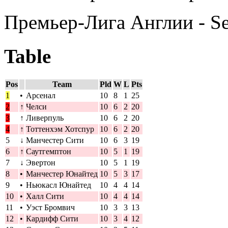
Премьер-Лига Англии - S
Table
Pos
Team
Pld
W
L
Pts
1
•
Арсенал
10
8
1
25
2
↑
Челси
10
6
2
20
3
↑
Ливерпуль
10
6
2
20
4
↑
Тоттенхэм Хотспур
10
6
2
20
5
↓
Манчестер Сити
10
6
3
19
6
↑
Саутгемптон
10
5
1
19
7
↓
Эвертон
10
5
1
19
8
•
Манчестер Юнайтед
10
5
3
17
9
•
Ньюкасл Юнайтед
10
4
4
14
10
•
Халл Сити
10
4
4
14
11
•
Уэст Бромвич
10
3
3
13
12
•
Кардифф Сити
10
3
4
12