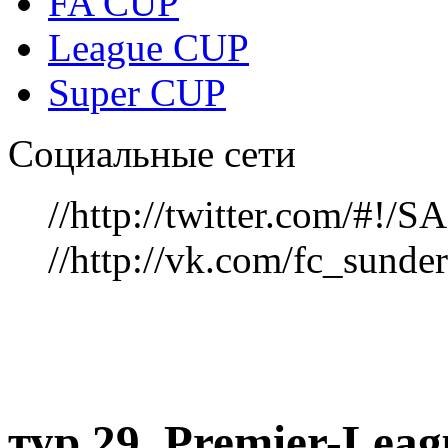
FA CUP
League CUP
Super CUP
Социальные сети
//http://twitter.com/#!
//http://vk.com/fc_sunde
тур 29, Рremier-Lea