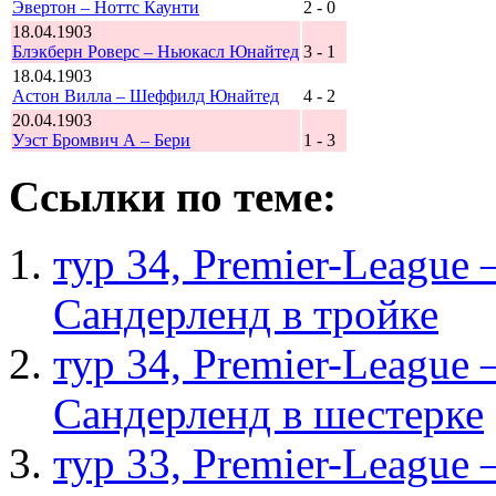
Эвертон – Ноттс Каунти
2 - 0
18.04.1903
Блэкберн Роверс – Ньюкасл Юнайтед
3 - 1
18.04.1903
Астон Вилла – Шеффилд Юнайтед
4 - 2
20.04.1903
Уэст Бромвич А – Бери
1 - 3
Ссылки по теме:
тур 34, Рremier-League
Сандерленд в тройке
тур 34, Рremier-League
Сандерленд в шестерке
тур 33, Рremier-League