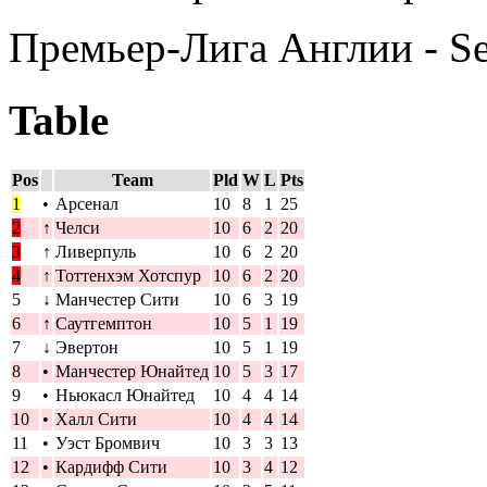
Премьер-Лига Англии - S
Table
Pos
Team
Pld
W
L
Pts
1
•
Арсенал
10
8
1
25
2
↑
Челси
10
6
2
20
3
↑
Ливерпуль
10
6
2
20
4
↑
Тоттенхэм Хотспур
10
6
2
20
5
↓
Манчестер Сити
10
6
3
19
6
↑
Саутгемптон
10
5
1
19
7
↓
Эвертон
10
5
1
19
8
•
Манчестер Юнайтед
10
5
3
17
9
•
Ньюкасл Юнайтед
10
4
4
14
10
•
Халл Сити
10
4
4
14
11
•
Уэст Бромвич
10
3
3
13
12
•
Кардифф Сити
10
3
4
12