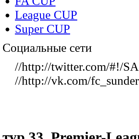
FA CUP
League CUP
Super CUP
Социальные сети
//http://twitter.com/#!
//http://vk.com/fc_sunde
тур 33, Рremier-Lea