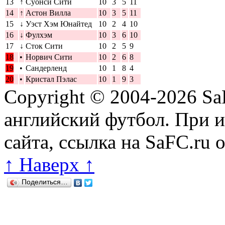
13
↑
Суонси Сити
10
3
5
11
14
↑
Астон Вилла
10
3
5
11
15
↓
Уэст Хэм Юнайтед
10
2
4
10
16
↓
Фулхэм
10
3
6
10
17
↓
Сток Сити
10
2
5
9
18
•
Норвич Сити
10
2
6
8
19
•
Сандерленд
10
1
8
4
20
•
Кристал Пэлас
10
1
9
3
Copyright © 2004-2026
Sa
английский футбол. При 
сайта, ссылка на SaFC.ru 
↑ Наверх ↑
Поделиться…