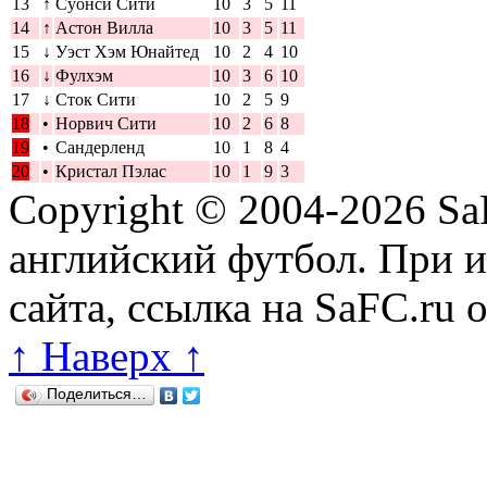
13
↑
Суонси Сити
10
3
5
11
14
↑
Астон Вилла
10
3
5
11
15
↓
Уэст Хэм Юнайтед
10
2
4
10
16
↓
Фулхэм
10
3
6
10
17
↓
Сток Сити
10
2
5
9
18
•
Норвич Сити
10
2
6
8
19
•
Сандерленд
10
1
8
4
20
•
Кристал Пэлас
10
1
9
3
Copyright © 2004-2026
Sa
английский футбол. При 
сайта, ссылка на SaFC.ru 
↑ Наверх ↑
Поделиться…