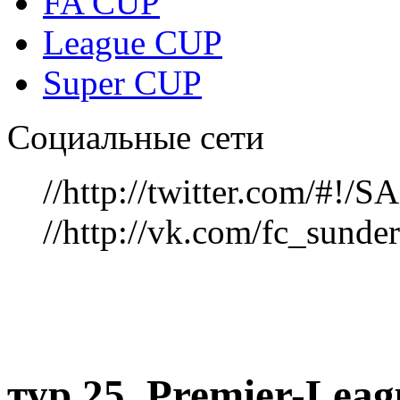
FA CUP
League CUP
Super CUP
Социальные сети
//http://twitter.com/#!
//http://vk.com/fc_sunde
тур 25, Рremier-Lea