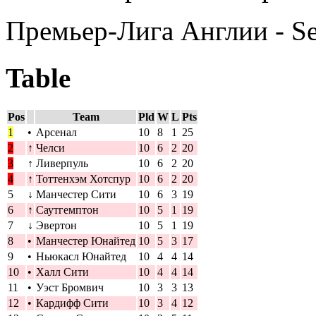
Премьер-Лига Англии - S
Table
Pos
Team
Pld
W
L
Pts
1
•
Арсенал
10
8
1
25
2
↑
Челси
10
6
2
20
3
↑
Ливерпуль
10
6
2
20
4
↑
Тоттенхэм Хотспур
10
6
2
20
5
↓
Манчестер Сити
10
6
3
19
6
↑
Саутгемптон
10
5
1
19
7
↓
Эвертон
10
5
1
19
8
•
Манчестер Юнайтед
10
5
3
17
9
•
Ньюкасл Юнайтед
10
4
4
14
10
•
Халл Сити
10
4
4
14
11
•
Уэст Бромвич
10
3
3
13
12
•
Кардифф Сити
10
3
4
12