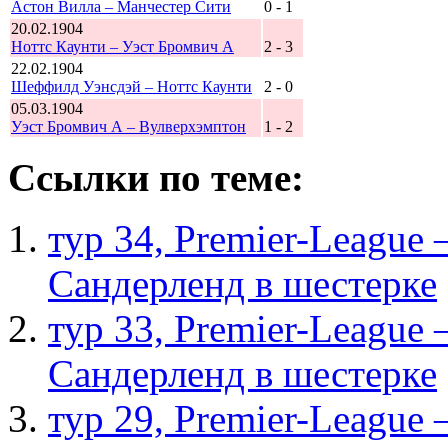
Астон Вилла – Манчестер Сити
0 - 1
20.02.1904
Ноттс Каунти – Уэст Бромвич А
2 - 3
22.02.1904
Шеффилд Уэнсдэй – Ноттс Каунти
2 - 0
05.03.1904
Уэст Бромвич А – Вулверхэмптон
1 - 2
Ссылки по теме:
тур 34, Рremier-League
Сандерленд в шестерке
тур 33, Рremier-League
Сандерленд в шестерке
тур 29, Рremier-League