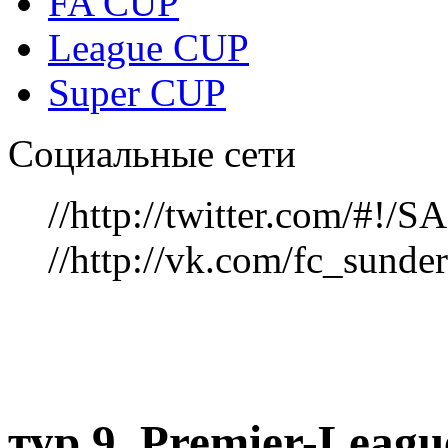
FA CUP
League CUP
Super CUP
Социальные сети
//http://twitter.com/#!
//http://vk.com/fc_sunde
тур 9, Рremier-Leag