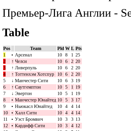
Премьер-Лига Англии - S
Table
Pos
Team
Pld
W
L
Pts
1
•
Арсенал
10
8
1
25
2
↑
Челси
10
6
2
20
3
↑
Ливерпуль
10
6
2
20
4
↑
Тоттенхэм Хотспур
10
6
2
20
5
↓
Манчестер Сити
10
6
3
19
6
↑
Саутгемптон
10
5
1
19
7
↓
Эвертон
10
5
1
19
8
•
Манчестер Юнайтед
10
5
3
17
9
•
Ньюкасл Юнайтед
10
4
4
14
10
•
Халл Сити
10
4
4
14
11
•
Уэст Бромвич
10
3
3
13
12
•
Кардифф Сити
10
3
4
12