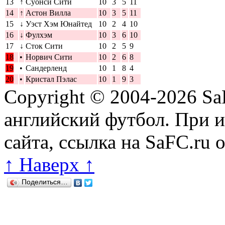
13
↑
Суонси Сити
10
3
5
11
14
↑
Астон Вилла
10
3
5
11
15
↓
Уэст Хэм Юнайтед
10
2
4
10
16
↓
Фулхэм
10
3
6
10
17
↓
Сток Сити
10
2
5
9
18
•
Норвич Сити
10
2
6
8
19
•
Сандерленд
10
1
8
4
20
•
Кристал Пэлас
10
1
9
3
Copyright © 2004-2026
Sa
английский футбол. При 
сайта, ссылка на SaFC.ru 
↑ Наверх ↑
Поделиться…