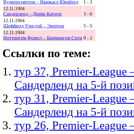
Вулверхэмптон – Ньюкасл Юнайтед
1 - 3
12.11.1904
Сандерленд – Дерби Каунти
3 - 0
12.11.1904
Шеффилд Уэнсдэй – Эвертон
5 - 5
12.11.1904
Ноттингем Форест – Бирмингем Сити
0 - 2
Ссылки по теме:
тур 37, Рremier-League
Сандерленд на 5-й поз
тур 31, Рremier-League
Сандерленд на 5-й поз
тур 26, Рremier-League