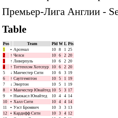
Премьер-Лига Англии - S
Table
Pos
Team
Pld
W
L
Pts
1
•
Арсенал
10
8
1
25
2
↑
Челси
10
6
2
20
3
↑
Ливерпуль
10
6
2
20
4
↑
Тоттенхэм Хотспур
10
6
2
20
5
↓
Манчестер Сити
10
6
3
19
6
↑
Саутгемптон
10
5
1
19
7
↓
Эвертон
10
5
1
19
8
•
Манчестер Юнайтед
10
5
3
17
9
•
Ньюкасл Юнайтед
10
4
4
14
10
•
Халл Сити
10
4
4
14
11
•
Уэст Бромвич
10
3
3
13
12
•
Кардифф Сити
10
3
4
12