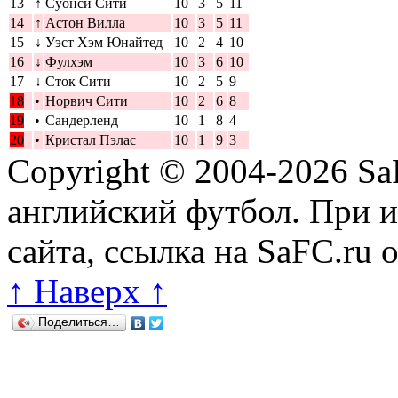
13
↑
Суонси Сити
10
3
5
11
14
↑
Астон Вилла
10
3
5
11
15
↓
Уэст Хэм Юнайтед
10
2
4
10
16
↓
Фулхэм
10
3
6
10
17
↓
Сток Сити
10
2
5
9
18
•
Норвич Сити
10
2
6
8
19
•
Сандерленд
10
1
8
4
20
•
Кристал Пэлас
10
1
9
3
Copyright © 2004-2026
Sa
английский футбол. При 
сайта, ссылка на SaFC.ru 
↑ Наверх ↑
Поделиться…