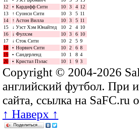
12
•
Кардифф Сити
10
3
4
12
13
↑
Суонси Сити
10
3
5
11
14
↑
Астон Вилла
10
3
5
11
15
↓
Уэст Хэм Юнайтед
10
2
4
10
16
↓
Фулхэм
10
3
6
10
17
↓
Сток Сити
10
2
5
9
18
•
Норвич Сити
10
2
6
8
19
•
Сандерленд
10
1
8
4
20
•
Кристал Пэлас
10
1
9
3
Copyright © 2004-2026
Sa
английский футбол. При 
сайта, ссылка на SaFC.ru 
↑ Наверх ↑
Поделиться…