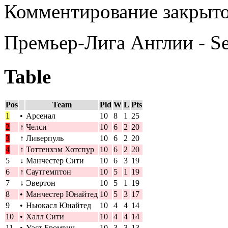
Комментирование закрыто
Премьер-Лига Англии - S
Table
Pos
Team
Pld
W
L
Pts
1
•
Арсенал
10
8
1
25
2
↑
Челси
10
6
2
20
3
↑
Ливерпуль
10
6
2
20
4
↑
Тоттенхэм Хотспур
10
6
2
20
5
↓
Манчестер Сити
10
6
3
19
6
↑
Саутгемптон
10
5
1
19
7
↓
Эвертон
10
5
1
19
8
•
Манчестер Юнайтед
10
5
3
17
9
•
Ньюкасл Юнайтед
10
4
4
14
10
•
Халл Сити
10
4
4
14
11
•
Уэст Бромвич
10
3
3
13