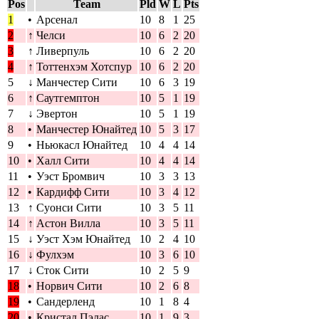
Pos
Team
Pld
W
L
Pts
1
•
Арсенал
10
8
1
25
2
↑
Челси
10
6
2
20
3
↑
Ливерпуль
10
6
2
20
4
↑
Тоттенхэм Хотспур
10
6
2
20
5
↓
Манчестер Сити
10
6
3
19
6
↑
Саутгемптон
10
5
1
19
7
↓
Эвертон
10
5
1
19
8
•
Манчестер Юнайтед
10
5
3
17
9
•
Ньюкасл Юнайтед
10
4
4
14
10
•
Халл Сити
10
4
4
14
11
•
Уэст Бромвич
10
3
3
13
12
•
Кардифф Сити
10
3
4
12
13
↑
Суонси Сити
10
3
5
11
14
↑
Астон Вилла
10
3
5
11
15
↓
Уэст Хэм Юнайтед
10
2
4
10
16
↓
Фулхэм
10
3
6
10
17
↓
Сток Сити
10
2
5
9
18
•
Норвич Сити
10
2
6
8
19
•
Сандерленд
10
1
8
4
20
•
Кристал Пэлас
10
1
9
3