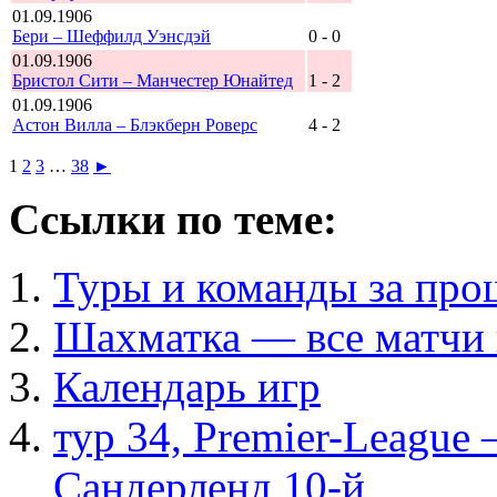
01.09.1906
Бери – Шеффилд Уэнсдэй
0 - 0
01.09.1906
Бристол Сити – Манчестер Юнайтед
1 - 2
01.09.1906
Астон Вилла – Блэкберн Роверс
4 - 2
1
2
3
…
38
►
Ссылки по теме:
Туры и команды за про
Шахматка — все матчи 
Календарь игр
тур 34, Рremier-League
Сандерленд 10-й