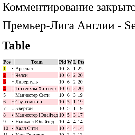
Комментирование закрыто
Премьер-Лига Англии - S
Table
Pos
Team
Pld
W
L
Pts
1
•
Арсенал
10
8
1
25
2
↑
Челси
10
6
2
20
3
↑
Ливерпуль
10
6
2
20
4
↑
Тоттенхэм Хотспур
10
6
2
20
5
↓
Манчестер Сити
10
6
3
19
6
↑
Саутгемптон
10
5
1
19
7
↓
Эвертон
10
5
1
19
8
•
Манчестер Юнайтед
10
5
3
17
9
•
Ньюкасл Юнайтед
10
4
4
14
10
•
Халл Сити
10
4
4
14
11
•
Уэст Бромвич
10
3
3
13