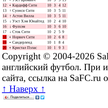
12
•
Кардифф Сити
10
3
4
12
13
↑
Суонси Сити
10
3
5
11
14
↑
Астон Вилла
10
3
5
11
15
↓
Уэст Хэм Юнайтед
10
2
4
10
16
↓
Фулхэм
10
3
6
10
17
↓
Сток Сити
10
2
5
9
18
•
Норвич Сити
10
2
6
8
19
•
Сандерленд
10
1
8
4
20
•
Кристал Пэлас
10
1
9
3
Copyright © 2004-2026
Sa
английский футбол. При 
сайта, ссылка на SaFC.ru 
↑ Наверх ↑
Поделиться…