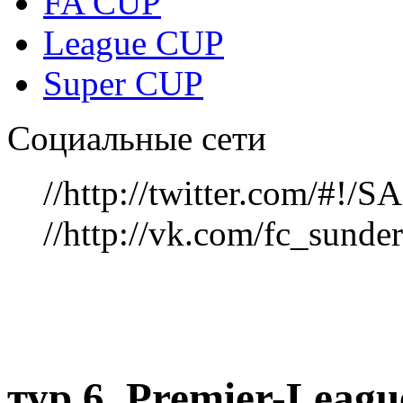
FA CUP
League CUP
Super CUP
Социальные сети
//http://twitter.com/#!
//http://vk.com/fc_sunde
тур 6, Рremier-Leag