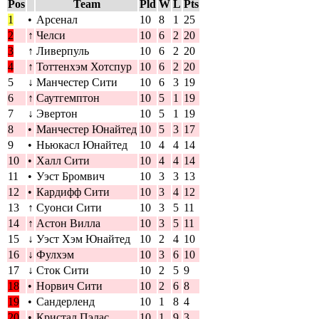
Pos
Team
Pld
W
L
Pts
1
•
Арсенал
10
8
1
25
2
↑
Челси
10
6
2
20
3
↑
Ливерпуль
10
6
2
20
4
↑
Тоттенхэм Хотспур
10
6
2
20
5
↓
Манчестер Сити
10
6
3
19
6
↑
Саутгемптон
10
5
1
19
7
↓
Эвертон
10
5
1
19
8
•
Манчестер Юнайтед
10
5
3
17
9
•
Ньюкасл Юнайтед
10
4
4
14
10
•
Халл Сити
10
4
4
14
11
•
Уэст Бромвич
10
3
3
13
12
•
Кардифф Сити
10
3
4
12
13
↑
Суонси Сити
10
3
5
11
14
↑
Астон Вилла
10
3
5
11
15
↓
Уэст Хэм Юнайтед
10
2
4
10
16
↓
Фулхэм
10
3
6
10
17
↓
Сток Сити
10
2
5
9
18
•
Норвич Сити
10
2
6
8
19
•
Сандерленд
10
1
8
4
20
•
Кристал Пэлас
10
1
9
3