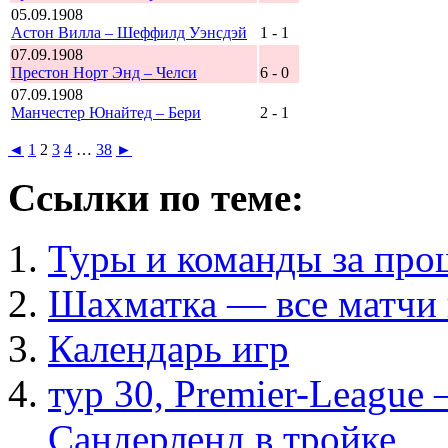
05.09.1908
Астон Вилла – Шеффилд Уэнсдэй
1 - 1
07.09.1908
Престон Норт Энд – Челси
6 - 0
07.09.1908
Манчестер Юнайтед – Бери
2 - 1
◄
1
2
3
4
…
38
►
Ссылки по теме:
Туры и команды за про
Шахматка — все матчи 
Календарь игр
тур 30, Рremier-League
Сандерленд в тройке