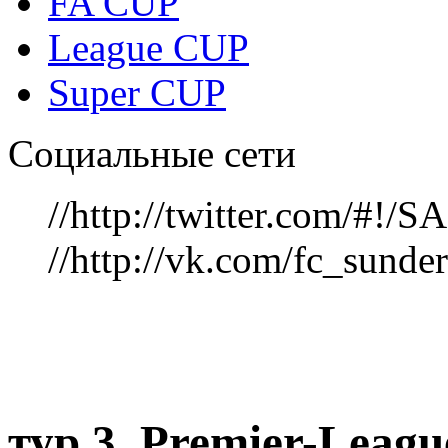
FA CUP
League CUP
Super CUP
Социальные сети
//http://twitter.com/#!
//http://vk.com/fc_sunde
тур 3, Рremier-Leag