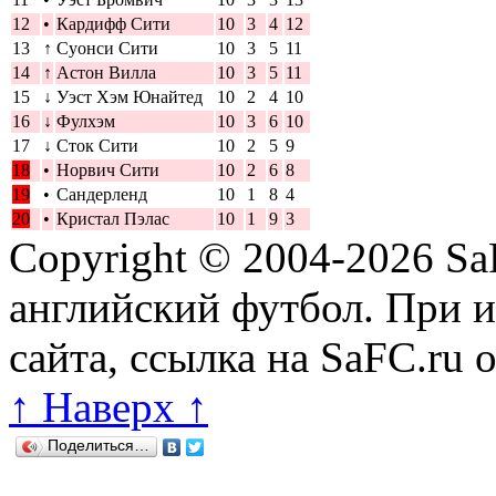
12
•
Кардифф Сити
10
3
4
12
13
↑
Суонси Сити
10
3
5
11
14
↑
Астон Вилла
10
3
5
11
15
↓
Уэст Хэм Юнайтед
10
2
4
10
16
↓
Фулхэм
10
3
6
10
17
↓
Сток Сити
10
2
5
9
18
•
Норвич Сити
10
2
6
8
19
•
Сандерленд
10
1
8
4
20
•
Кристал Пэлас
10
1
9
3
Copyright © 2004-2026
Sa
английский футбол. При 
сайта, ссылка на SaFC.ru 
↑ Наверх ↑
Поделиться…