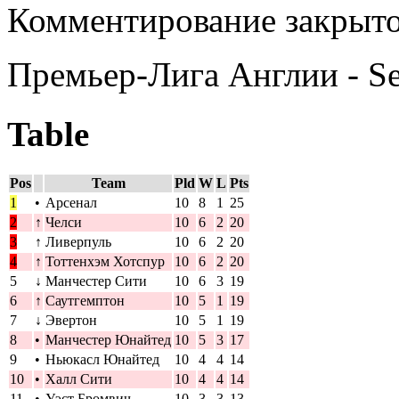
Комментирование закрыто
Премьер-Лига Англии - S
Table
Pos
Team
Pld
W
L
Pts
1
•
Арсенал
10
8
1
25
2
↑
Челси
10
6
2
20
3
↑
Ливерпуль
10
6
2
20
4
↑
Тоттенхэм Хотспур
10
6
2
20
5
↓
Манчестер Сити
10
6
3
19
6
↑
Саутгемптон
10
5
1
19
7
↓
Эвертон
10
5
1
19
8
•
Манчестер Юнайтед
10
5
3
17
9
•
Ньюкасл Юнайтед
10
4
4
14
10
•
Халл Сити
10
4
4
14
11
•
Уэст Бромвич
10
3
3
13