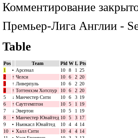
Комментирование закрыто
Премьер-Лига Англии - S
Table
Pos
Team
Pld
W
L
Pts
1
•
Арсенал
10
8
1
25
2
↑
Челси
10
6
2
20
3
↑
Ливерпуль
10
6
2
20
4
↑
Тоттенхэм Хотспур
10
6
2
20
5
↓
Манчестер Сити
10
6
3
19
6
↑
Саутгемптон
10
5
1
19
7
↓
Эвертон
10
5
1
19
8
•
Манчестер Юнайтед
10
5
3
17
9
•
Ньюкасл Юнайтед
10
4
4
14
10
•
Халл Сити
10
4
4
14
11
•
Уэст Бромвич
10
3
3
13