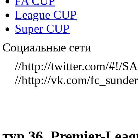
FA CUP
League CUP
Super CUP
Социальные сети
//http://twitter.com/#!
//http://vk.com/fc_sunde
тур 36, Рremier-Lea