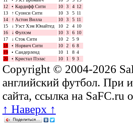
12
•
Кардифф Сити
10
3
4
12
13
↑
Суонси Сити
10
3
5
11
14
↑
Астон Вилла
10
3
5
11
15
↓
Уэст Хэм Юнайтед
10
2
4
10
16
↓
Фулхэм
10
3
6
10
17
↓
Сток Сити
10
2
5
9
18
•
Норвич Сити
10
2
6
8
19
•
Сандерленд
10
1
8
4
20
•
Кристал Пэлас
10
1
9
3
Copyright © 2004-2026
Sa
английский футбол. При 
сайта, ссылка на SaFC.ru 
↑ Наверх ↑
Поделиться…