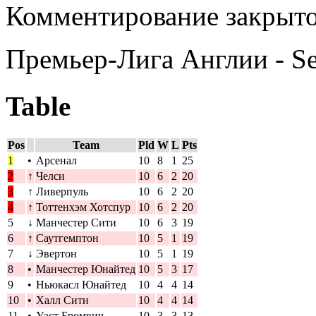
Комментирование закрыто
Премьер-Лига Англии - S
Table
Pos
Team
Pld
W
L
Pts
1
•
Арсенал
10
8
1
25
2
↑
Челси
10
6
2
20
3
↑
Ливерпуль
10
6
2
20
4
↑
Тоттенхэм Хотспур
10
6
2
20
5
↓
Манчестер Сити
10
6
3
19
6
↑
Саутгемптон
10
5
1
19
7
↓
Эвертон
10
5
1
19
8
•
Манчестер Юнайтед
10
5
3
17
9
•
Ньюкасл Юнайтед
10
4
4
14
10
•
Халл Сити
10
4
4
14
11
•
Уэст Бромвич
10
3
3
13