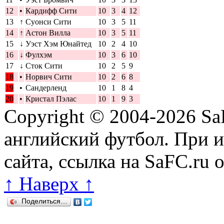
12
•
Кардифф Сити
10
3
4
12
13
↑
Суонси Сити
10
3
5
11
14
↑
Астон Вилла
10
3
5
11
15
↓
Уэст Хэм Юнайтед
10
2
4
10
16
↓
Фулхэм
10
3
6
10
17
↓
Сток Сити
10
2
5
9
18
•
Норвич Сити
10
2
6
8
19
•
Сандерленд
10
1
8
4
20
•
Кристал Пэлас
10
1
9
3
Copyright © 2004-2026
Sa
английский футбол. При 
сайта, ссылка на SaFC.ru 
↑ Наверх ↑
Поделиться…