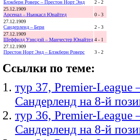
Блэкберн Роверс – Престон Норт Энд
2 - 2
25.12.1909
Арсенал – Ньюкасл Юнайтед
0 - 3
27.12.1909
Сандерленд – Бери
2 - 3
27.12.1909
Шеффилд Уэнсдэй – Манчестер Юнайтед
4 - 1
27.12.1909
Престон Норт Энд – Блэкберн Роверс
3 - 2
Ссылки по теме:
тур 37, Рremier-League
Сандерленд на 8-й поз
тур 36, Рremier-League
Сандерленд на 8-й поз