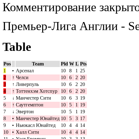
Комментирование закрыто
Премьер-Лига Англии - S
Table
Pos
Team
Pld
W
L
Pts
1
•
Арсенал
10
8
1
25
2
↑
Челси
10
6
2
20
3
↑
Ливерпуль
10
6
2
20
4
↑
Тоттенхэм Хотспур
10
6
2
20
5
↓
Манчестер Сити
10
6
3
19
6
↑
Саутгемптон
10
5
1
19
7
↓
Эвертон
10
5
1
19
8
•
Манчестер Юнайтед
10
5
3
17
9
•
Ньюкасл Юнайтед
10
4
4
14
10
•
Халл Сити
10
4
4
14
11
•
Уэст Бромвич
10
3
3
13