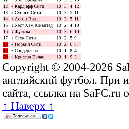
12
•
Кардифф Сити
10
3
4
12
13
↑
Суонси Сити
10
3
5
11
14
↑
Астон Вилла
10
3
5
11
15
↓
Уэст Хэм Юнайтед
10
2
4
10
16
↓
Фулхэм
10
3
6
10
17
↓
Сток Сити
10
2
5
9
18
•
Норвич Сити
10
2
6
8
19
•
Сандерленд
10
1
8
4
20
•
Кристал Пэлас
10
1
9
3
Copyright © 2004-2026
Sa
английский футбол. При 
сайта, ссылка на SaFC.ru 
↑ Наверх ↑
Поделиться…