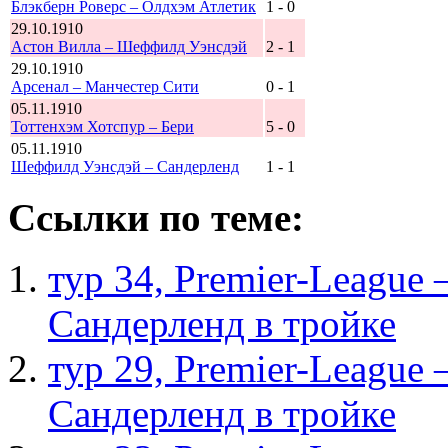
Блэкберн Роверс – Олдхэм Атлетик
1 - 0
29.10.1910
Астон Вилла – Шеффилд Уэнсдэй
2 - 1
29.10.1910
Арсенал – Манчестер Сити
0 - 1
05.11.1910
Тоттенхэм Хотспур – Бери
5 - 0
05.11.1910
Шеффилд Уэнсдэй – Сандерленд
1 - 1
Ссылки по теме:
тур 34, Рremier-League
Сандерленд в тройке
тур 29, Рremier-League
Сандерленд в тройке