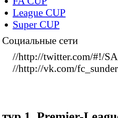
FA CUP
League CUP
Super CUP
Социальные сети
//http://twitter.com/#!
//http://vk.com/fc_sunde
тур 1, Рremier-Leag