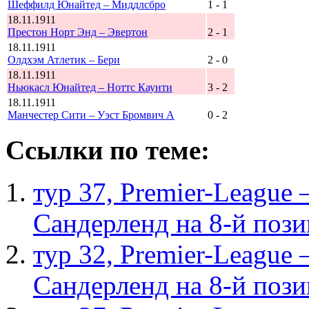
Шеффилд Юнайтед – Миддлсбро
1 - 1
18.11.1911
Престон Норт Энд – Эвертон
2 - 1
18.11.1911
Олдхэм Атлетик – Бери
2 - 0
18.11.1911
Ньюкасл Юнайтед – Ноттс Каунти
3 - 2
18.11.1911
Манчестер Сити – Уэст Бромвич А
0 - 2
Ссылки по теме:
тур 37, Рremier-League
Сандерленд на 8-й поз
тур 32, Рremier-League
Сандерленд на 8-й поз