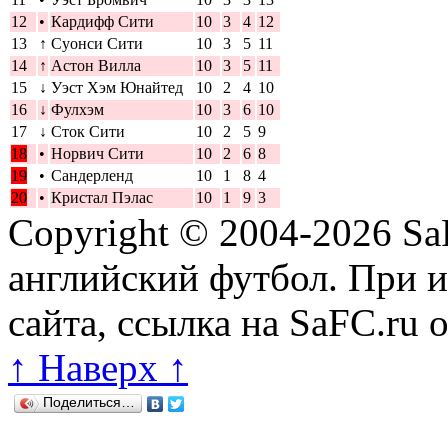
12
•
Кардифф Сити
10
3
4
12
13
↑
Суонси Сити
10
3
5
11
14
↑
Астон Вилла
10
3
5
11
15
↓
Уэст Хэм Юнайтед
10
2
4
10
16
↓
Фулхэм
10
3
6
10
17
↓
Сток Сити
10
2
5
9
18
•
Норвич Сити
10
2
6
8
19
•
Сандерленд
10
1
8
4
20
•
Кристал Пэлас
10
1
9
3
Copyright © 2004-2026
Sa
английский футбол. При 
сайта, ссылка на SaFC.ru 
↑ Наверх ↑
Поделиться…