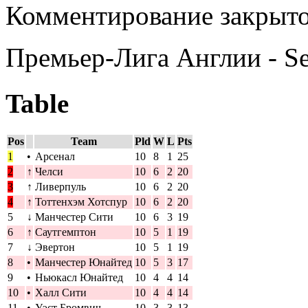
Комментирование закрыто
Премьер-Лига Англии - S
Table
Pos
Team
Pld
W
L
Pts
1
•
Арсенал
10
8
1
25
2
↑
Челси
10
6
2
20
3
↑
Ливерпуль
10
6
2
20
4
↑
Тоттенхэм Хотспур
10
6
2
20
5
↓
Манчестер Сити
10
6
3
19
6
↑
Саутгемптон
10
5
1
19
7
↓
Эвертон
10
5
1
19
8
•
Манчестер Юнайтед
10
5
3
17
9
•
Ньюкасл Юнайтед
10
4
4
14
10
•
Халл Сити
10
4
4
14
11
•
Уэст Бромвич
10
3
3
13