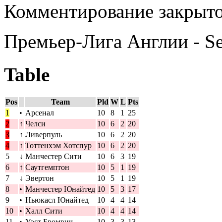
Комментирование закрыто
Премьер-Лига Англии - S
Table
Pos
Team
Pld
W
L
Pts
1
•
Арсенал
10
8
1
25
2
↑
Челси
10
6
2
20
3
↑
Ливерпуль
10
6
2
20
4
↑
Тоттенхэм Хотспур
10
6
2
20
5
↓
Манчестер Сити
10
6
3
19
6
↑
Саутгемптон
10
5
1
19
7
↓
Эвертон
10
5
1
19
8
•
Манчестер Юнайтед
10
5
3
17
9
•
Ньюкасл Юнайтед
10
4
4
14
10
•
Халл Сити
10
4
4
14
11
•
Уэст Бромвич
10
3
3
13