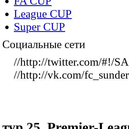
FA CUP
League CUP
Super CUP
Социальные сети
//http://twitter.com/#!
//http://vk.com/fc_sunde
тур 25, Рremier-Lea