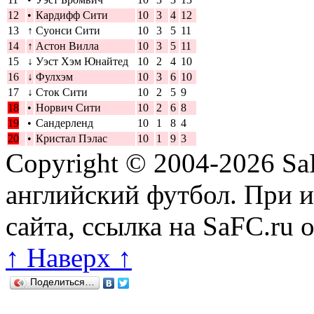
12
•
Кардифф Сити
10
3
4
12
13
↑
Суонси Сити
10
3
5
11
14
↑
Астон Вилла
10
3
5
11
15
↓
Уэст Хэм Юнайтед
10
2
4
10
16
↓
Фулхэм
10
3
6
10
17
↓
Сток Сити
10
2
5
9
18
•
Норвич Сити
10
2
6
8
19
•
Сандерленд
10
1
8
4
20
•
Кристал Пэлас
10
1
9
3
Copyright © 2004-2026
Sa
английский футбол. При 
сайта, ссылка на SaFC.ru 
↑ Наверх ↑
Поделиться…