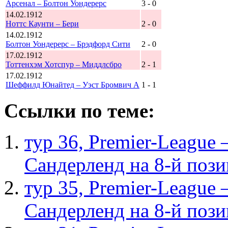
Арсенал – Болтон Уондерерс
3 - 0
14.02.1912
Ноттс Каунти – Бери
2 - 0
14.02.1912
Болтон Уондерерс – Брэдфорд Сити
2 - 0
17.02.1912
Тоттенхэм Хотспур – Миддлсбро
2 - 1
17.02.1912
Шеффилд Юнайтед – Уэст Бромвич А
1 - 1
Ссылки по теме:
тур 36, Рremier-League
Сандерленд на 8-й поз
тур 35, Рremier-League
Сандерленд на 8-й поз