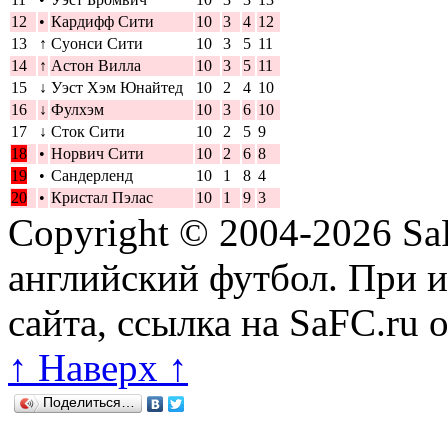
12
•
Кардифф Сити
10
3
4
12
13
↑
Суонси Сити
10
3
5
11
14
↑
Астон Вилла
10
3
5
11
15
↓
Уэст Хэм Юнайтед
10
2
4
10
16
↓
Фулхэм
10
3
6
10
17
↓
Сток Сити
10
2
5
9
18
•
Норвич Сити
10
2
6
8
19
•
Сандерленд
10
1
8
4
20
•
Кристал Пэлас
10
1
9
3
Copyright © 2004-2026
Sa
английский футбол. При 
сайта, ссылка на SaFC.ru 
↑ Наверх ↑
Поделиться…