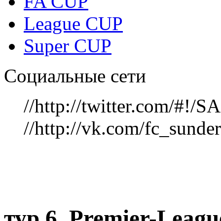
FA CUP
League CUP
Super CUP
Социальные сети
//http://twitter.com/#!
//http://vk.com/fc_sunde
тур 6, Рremier-Leag