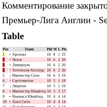
Комментирование закрыто
Премьер-Лига Англии - S
Table
Pos
Team
Pld
W
L
Pts
1
•
Арсенал
10
8
1
25
2
↑
Челси
10
6
2
20
3
↑
Ливерпуль
10
6
2
20
4
↑
Тоттенхэм Хотспур
10
6
2
20
5
↓
Манчестер Сити
10
6
3
19
6
↑
Саутгемптон
10
5
1
19
7
↓
Эвертон
10
5
1
19
8
•
Манчестер Юнайтед
10
5
3
17
9
•
Ньюкасл Юнайтед
10
4
4
14
10
•
Халл Сити
10
4
4
14
11
•
Уэст Бромвич
10
3
3
13