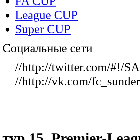
FA CUP
League CUP
Super CUP
Социальные сети
//http://twitter.com/#!
//http://vk.com/fc_sunde
тур 15, Рremier-Lea