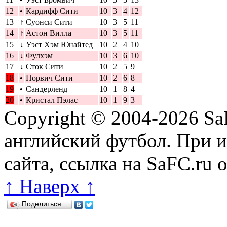
12
•
Кардифф Сити
10
3
4
12
13
↑
Суонси Сити
10
3
5
11
14
↑
Астон Вилла
10
3
5
11
15
↓
Уэст Хэм Юнайтед
10
2
4
10
16
↓
Фулхэм
10
3
6
10
17
↓
Сток Сити
10
2
5
9
18
•
Норвич Сити
10
2
6
8
19
•
Сандерленд
10
1
8
4
20
•
Кристал Пэлас
10
1
9
3
Copyright © 2004-2026
Sa
английский футбол. При 
сайта, ссылка на SaFC.ru 
↑ Наверх ↑
Поделиться…