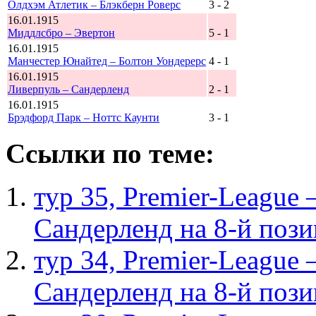
Олдхэм Атлетик – Блэкберн Роверс
3 - 2
16.01.1915
Миддлсбро – Эвертон
5 - 1
16.01.1915
Манчестер Юнайтед – Болтон Уондерерс
4 - 1
16.01.1915
Ливерпуль – Сандерленд
2 - 1
16.01.1915
Брэдфорд Парк – Ноттс Каунти
3 - 1
Ссылки по теме:
тур 35, Рremier-League
Сандерленд на 8-й поз
тур 34, Рremier-League
Сандерленд на 8-й поз