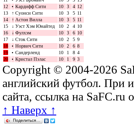
12
•
Кардифф Сити
10
3
4
12
13
↑
Суонси Сити
10
3
5
11
14
↑
Астон Вилла
10
3
5
11
15
↓
Уэст Хэм Юнайтед
10
2
4
10
16
↓
Фулхэм
10
3
6
10
17
↓
Сток Сити
10
2
5
9
18
•
Норвич Сити
10
2
6
8
19
•
Сандерленд
10
1
8
4
20
•
Кристал Пэлас
10
1
9
3
Copyright © 2004-2026
Sa
английский футбол. При 
сайта, ссылка на SaFC.ru 
↑ Наверх ↑
Поделиться…