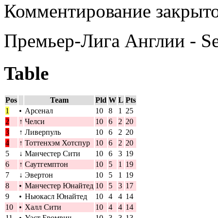
Комментирование закрыто
Премьер-Лига Англии - S
Table
Pos
Team
Pld
W
L
Pts
1
•
Арсенал
10
8
1
25
2
↑
Челси
10
6
2
20
3
↑
Ливерпуль
10
6
2
20
4
↑
Тоттенхэм Хотспур
10
6
2
20
5
↓
Манчестер Сити
10
6
3
19
6
↑
Саутгемптон
10
5
1
19
7
↓
Эвертон
10
5
1
19
8
•
Манчестер Юнайтед
10
5
3
17
9
•
Ньюкасл Юнайтед
10
4
4
14
10
•
Халл Сити
10
4
4
14
11
•
Уэст Бромвич
10
3
3
13