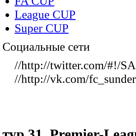
FA CUP
League CUP
Super CUP
Социальные сети
//http://twitter.com/#!
//http://vk.com/fc_sunde
тур 31, Рremier-Lea