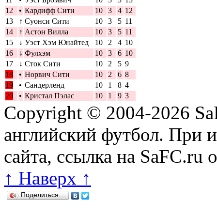
12
•
Кардифф Сити
10
3
4
12
13
↑
Суонси Сити
10
3
5
11
14
↑
Астон Вилла
10
3
5
11
15
↓
Уэст Хэм Юнайтед
10
2
4
10
16
↓
Фулхэм
10
3
6
10
17
↓
Сток Сити
10
2
5
9
18
•
Норвич Сити
10
2
6
8
19
•
Сандерленд
10
1
8
4
20
•
Кристал Пэлас
10
1
9
3
Copyright © 2004-2026
Sa
английский футбол. При 
сайта, ссылка на SaFC.ru 
↑ Наверх ↑
Поделиться…