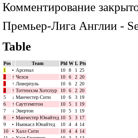
Комментирование закрыто
Премьер-Лига Англии - S
Table
Pos
Team
Pld
W
L
Pts
1
•
Арсенал
10
8
1
25
2
↑
Челси
10
6
2
20
3
↑
Ливерпуль
10
6
2
20
4
↑
Тоттенхэм Хотспур
10
6
2
20
5
↓
Манчестер Сити
10
6
3
19
6
↑
Саутгемптон
10
5
1
19
7
↓
Эвертон
10
5
1
19
8
•
Манчестер Юнайтед
10
5
3
17
9
•
Ньюкасл Юнайтед
10
4
4
14
10
•
Халл Сити
10
4
4
14
11
•
Уэст Бромвич
10
3
3
13