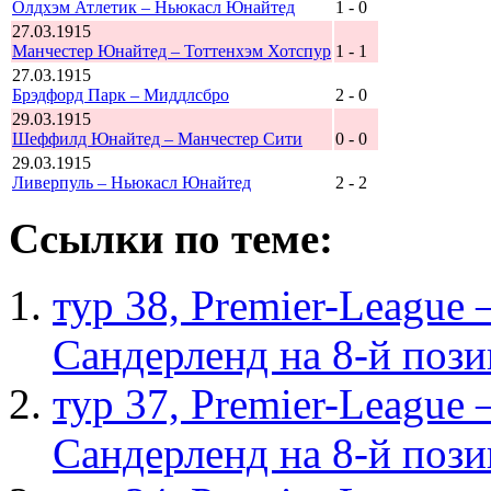
Олдхэм Атлетик – Ньюкасл Юнайтед
1 - 0
27.03.1915
Манчестер Юнайтед – Тоттенхэм Хотспур
1 - 1
27.03.1915
Брэдфорд Парк – Миддлсбро
2 - 0
29.03.1915
Шеффилд Юнайтед – Манчестер Сити
0 - 0
29.03.1915
Ливерпуль – Ньюкасл Юнайтед
2 - 2
Ссылки по теме:
тур 38, Рremier-League
Сандерленд на 8-й поз
тур 37, Рremier-League
Сандерленд на 8-й поз