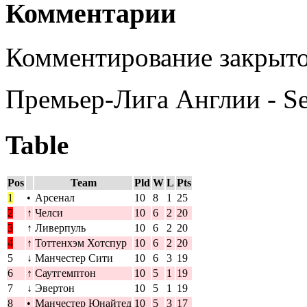
Комментарии
Комментирование закрыто
Премьер-Лига Англии - S
Table
Pos
Team
Pld
W
L
Pts
1
•
Арсенал
10
8
1
25
2
↑
Челси
10
6
2
20
3
↑
Ливерпуль
10
6
2
20
4
↑
Тоттенхэм Хотспур
10
6
2
20
5
↓
Манчестер Сити
10
6
3
19
6
↑
Саутгемптон
10
5
1
19
7
↓
Эвертон
10
5
1
19
8
•
Манчестер Юнайтед
10
5
3
17