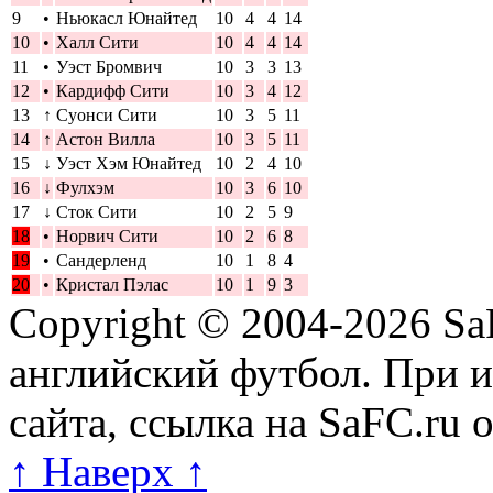
9
•
Ньюкасл Юнайтед
10
4
4
14
10
•
Халл Сити
10
4
4
14
11
•
Уэст Бромвич
10
3
3
13
12
•
Кардифф Сити
10
3
4
12
13
↑
Суонси Сити
10
3
5
11
14
↑
Астон Вилла
10
3
5
11
15
↓
Уэст Хэм Юнайтед
10
2
4
10
16
↓
Фулхэм
10
3
6
10
17
↓
Сток Сити
10
2
5
9
18
•
Норвич Сити
10
2
6
8
19
•
Сандерленд
10
1
8
4
20
•
Кристал Пэлас
10
1
9
3
Copyright © 2004-2026
Sa
английский футбол. При 
сайта, ссылка на SaFC.ru 
↑ Наверх ↑