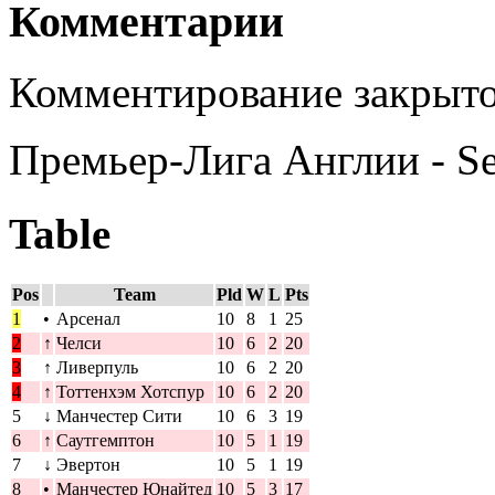
Комментарии
Комментирование закрыто
Премьер-Лига Англии - S
Table
Pos
Team
Pld
W
L
Pts
1
•
Арсенал
10
8
1
25
2
↑
Челси
10
6
2
20
3
↑
Ливерпуль
10
6
2
20
4
↑
Тоттенхэм Хотспур
10
6
2
20
5
↓
Манчестер Сити
10
6
3
19
6
↑
Саутгемптон
10
5
1
19
7
↓
Эвертон
10
5
1
19
8
•
Манчестер Юнайтед
10
5
3
17