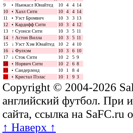
9
•
Ньюкасл Юнайтед
10
4
4
14
10
•
Халл Сити
10
4
4
14
11
•
Уэст Бромвич
10
3
3
13
12
•
Кардифф Сити
10
3
4
12
13
↑
Суонси Сити
10
3
5
11
14
↑
Астон Вилла
10
3
5
11
15
↓
Уэст Хэм Юнайтед
10
2
4
10
16
↓
Фулхэм
10
3
6
10
17
↓
Сток Сити
10
2
5
9
18
•
Норвич Сити
10
2
6
8
19
•
Сандерленд
10
1
8
4
20
•
Кристал Пэлас
10
1
9
3
Copyright © 2004-2026
Sa
английский футбол. При 
сайта, ссылка на SaFC.ru 
↑ Наверх ↑