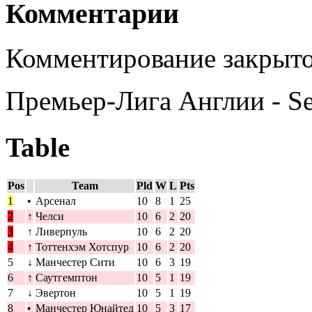
Комментарии
Комментирование закрыто
Премьер-Лига Англии - S
Table
Pos
Team
Pld
W
L
Pts
1
•
Арсенал
10
8
1
25
2
↑
Челси
10
6
2
20
3
↑
Ливерпуль
10
6
2
20
4
↑
Тоттенхэм Хотспур
10
6
2
20
5
↓
Манчестер Сити
10
6
3
19
6
↑
Саутгемптон
10
5
1
19
7
↓
Эвертон
10
5
1
19
8
•
Манчестер Юнайтед
10
5
3
17