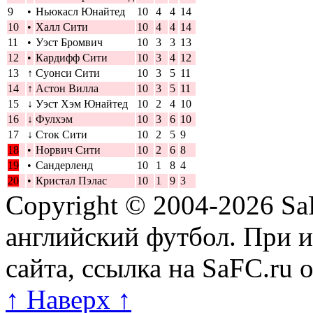
9
•
Ньюкасл Юнайтед
10
4
4
14
10
•
Халл Сити
10
4
4
14
11
•
Уэст Бромвич
10
3
3
13
12
•
Кардифф Сити
10
3
4
12
13
↑
Суонси Сити
10
3
5
11
14
↑
Астон Вилла
10
3
5
11
15
↓
Уэст Хэм Юнайтед
10
2
4
10
16
↓
Фулхэм
10
3
6
10
17
↓
Сток Сити
10
2
5
9
18
•
Норвич Сити
10
2
6
8
19
•
Сандерленд
10
1
8
4
20
•
Кристал Пэлас
10
1
9
3
Copyright © 2004-2026
Sa
английский футбол. При 
сайта, ссылка на SaFC.ru 
↑ Наверх ↑