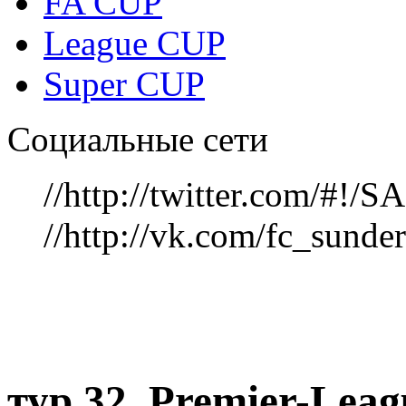
FA CUP
League CUP
Super CUP
Социальные сети
//http://twitter.com/#!
//http://vk.com/fc_sunde
тур 32, Рremier-Lea