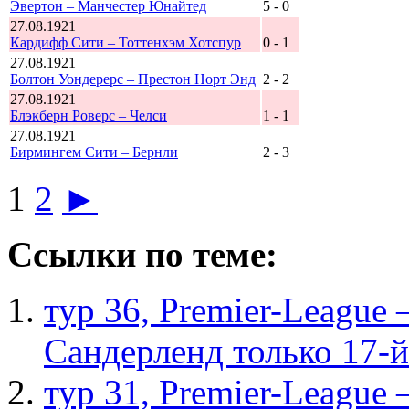
Эвертон – Манчестер Юнайтед
5 - 0
27.08.1921
Кардифф Сити – Тоттенхэм Хотспур
0 - 1
27.08.1921
Болтон Уондерерс – Престон Норт Энд
2 - 2
27.08.1921
Блэкберн Роверс – Челси
1 - 1
27.08.1921
Бирмингем Сити – Бернли
2 - 3
1
2
►
Ссылки по теме:
тур 36, Рremier-League
Сандерленд только 17-й
тур 31, Рremier-League