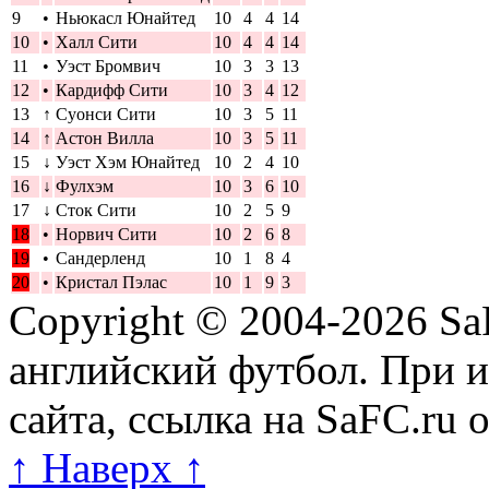
9
•
Ньюкасл Юнайтед
10
4
4
14
10
•
Халл Сити
10
4
4
14
11
•
Уэст Бромвич
10
3
3
13
12
•
Кардифф Сити
10
3
4
12
13
↑
Суонси Сити
10
3
5
11
14
↑
Астон Вилла
10
3
5
11
15
↓
Уэст Хэм Юнайтед
10
2
4
10
16
↓
Фулхэм
10
3
6
10
17
↓
Сток Сити
10
2
5
9
18
•
Норвич Сити
10
2
6
8
19
•
Сандерленд
10
1
8
4
20
•
Кристал Пэлас
10
1
9
3
Copyright © 2004-2026
Sa
английский футбол. При 
сайта, ссылка на SaFC.ru 
↑ Наверх ↑