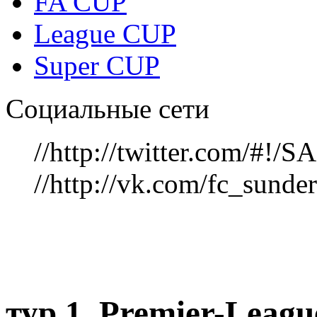
FA CUP
League CUP
Super CUP
Социальные сети
//http://twitter.com/#!
//http://vk.com/fc_sunde
тур 1, Рremier-Leag