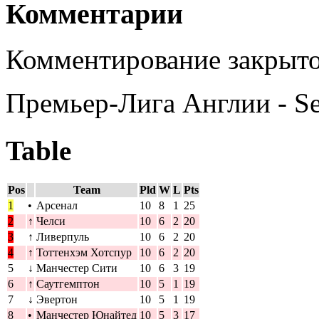
Комментарии
Комментирование закрыто
Премьер-Лига Англии - S
Table
Pos
Team
Pld
W
L
Pts
1
•
Арсенал
10
8
1
25
2
↑
Челси
10
6
2
20
3
↑
Ливерпуль
10
6
2
20
4
↑
Тоттенхэм Хотспур
10
6
2
20
5
↓
Манчестер Сити
10
6
3
19
6
↑
Саутгемптон
10
5
1
19
7
↓
Эвертон
10
5
1
19
8
•
Манчестер Юнайтед
10
5
3
17