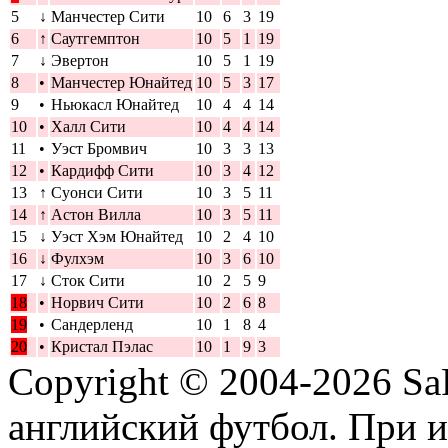
5
↓
Манчестер Сити
10
6
3
19
6
↑
Саутгемптон
10
5
1
19
7
↓
Эвертон
10
5
1
19
8
•
Манчестер Юнайтед
10
5
3
17
9
•
Ньюкасл Юнайтед
10
4
4
14
10
•
Халл Сити
10
4
4
14
11
•
Уэст Бромвич
10
3
3
13
12
•
Кардифф Сити
10
3
4
12
13
↑
Суонси Сити
10
3
5
11
14
↑
Астон Вилла
10
3
5
11
15
↓
Уэст Хэм Юнайтед
10
2
4
10
16
↓
Фулхэм
10
3
6
10
17
↓
Сток Сити
10
2
5
9
18
•
Норвич Сити
10
2
6
8
19
•
Сандерленд
10
1
8
4
20
•
Кристал Пэлас
10
1
9
3
Copyright © 2004-2026
Sa
английский футбол. При 