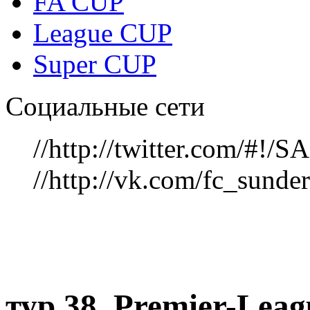
FA CUP
League CUP
Super CUP
Социальные сети
//http://twitter.com/#!
//http://vk.com/fc_sunde
тур 38, Рremier-Lea