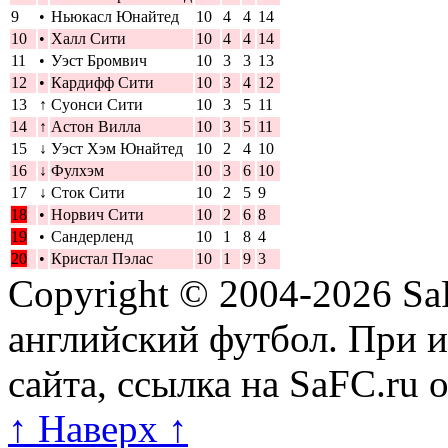
9
•
Ньюкасл Юнайтед
10
4
4
14
10
•
Халл Сити
10
4
4
14
11
•
Уэст Бромвич
10
3
3
13
12
•
Кардифф Сити
10
3
4
12
13
↑
Суонси Сити
10
3
5
11
14
↑
Астон Вилла
10
3
5
11
15
↓
Уэст Хэм Юнайтед
10
2
4
10
16
↓
Фулхэм
10
3
6
10
17
↓
Сток Сити
10
2
5
9
18
•
Норвич Сити
10
2
6
8
19
•
Сандерленд
10
1
8
4
20
•
Кристал Пэлас
10
1
9
3
Copyright © 2004-2026
Sa
английский футбол. При 
сайта, ссылка на SaFC.ru 
↑ Наверх ↑