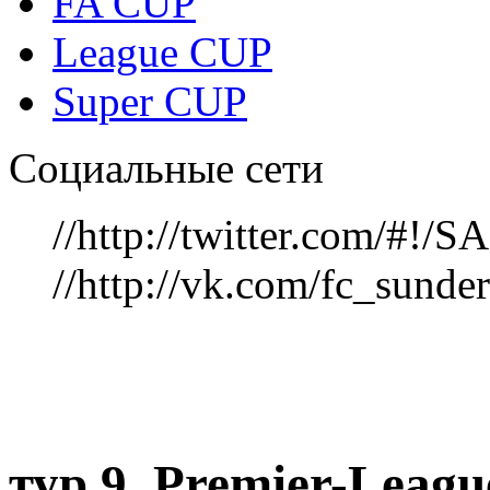
FA CUP
League CUP
Super CUP
Социальные сети
//http://twitter.com/#!
//http://vk.com/fc_sunde
тур 9, Рremier-Leag