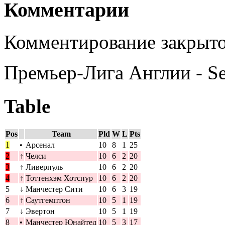
Комментарии
Комментирование закрыто
Премьер-Лига Англии - S
Table
Pos
Team
Pld
W
L
Pts
1
•
Арсенал
10
8
1
25
2
↑
Челси
10
6
2
20
3
↑
Ливерпуль
10
6
2
20
4
↑
Тоттенхэм Хотспур
10
6
2
20
5
↓
Манчестер Сити
10
6
3
19
6
↑
Саутгемптон
10
5
1
19
7
↓
Эвертон
10
5
1
19
8
•
Манчестер Юнайтед
10
5
3
17