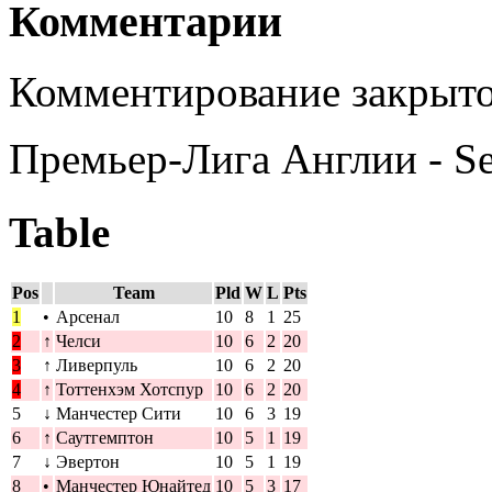
Комментарии
Комментирование закрыто
Премьер-Лига Англии - S
Table
Pos
Team
Pld
W
L
Pts
1
•
Арсенал
10
8
1
25
2
↑
Челси
10
6
2
20
3
↑
Ливерпуль
10
6
2
20
4
↑
Тоттенхэм Хотспур
10
6
2
20
5
↓
Манчестер Сити
10
6
3
19
6
↑
Саутгемптон
10
5
1
19
7
↓
Эвертон
10
5
1
19
8
•
Манчестер Юнайтед
10
5
3
17