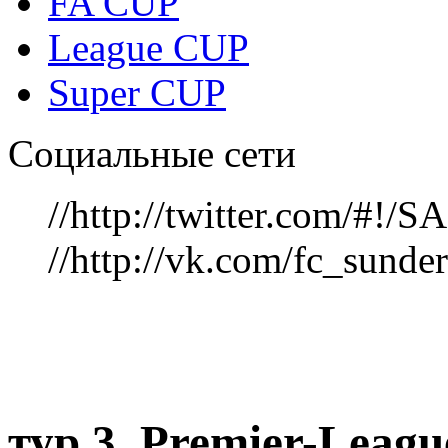
FA CUP
League CUP
Super CUP
Социальные сети
//http://twitter.com/#!
//http://vk.com/fc_sunde
тур 3, Рremier-Leag