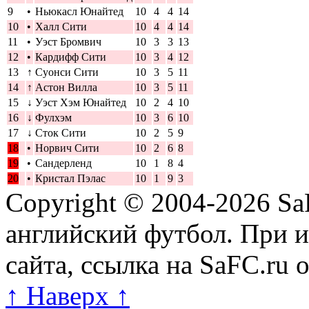
9
•
Ньюкасл Юнайтед
10
4
4
14
10
•
Халл Сити
10
4
4
14
11
•
Уэст Бромвич
10
3
3
13
12
•
Кардифф Сити
10
3
4
12
13
↑
Суонси Сити
10
3
5
11
14
↑
Астон Вилла
10
3
5
11
15
↓
Уэст Хэм Юнайтед
10
2
4
10
16
↓
Фулхэм
10
3
6
10
17
↓
Сток Сити
10
2
5
9
18
•
Норвич Сити
10
2
6
8
19
•
Сандерленд
10
1
8
4
20
•
Кристал Пэлас
10
1
9
3
Copyright © 2004-2026
Sa
английский футбол. При 
сайта, ссылка на SaFC.ru 
↑ Наверх ↑