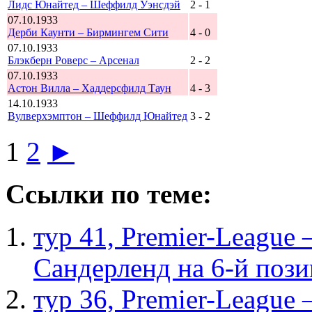
Лидс Юнайтед – Шеффилд Уэнсдэй
2 - 1
07.10.1933
Дерби Каунти – Бирмингем Сити
4 - 0
07.10.1933
Блэкберн Роверс – Арсенал
2 - 2
07.10.1933
Астон Вилла – Хаддерсфилд Таун
4 - 3
14.10.1933
Вулверхэмптон – Шеффилд Юнайтед
3 - 2
1
2
►
Ссылки по теме:
тур 41, Рremier-League
Сандерленд на 6-й поз
тур 36, Рremier-League