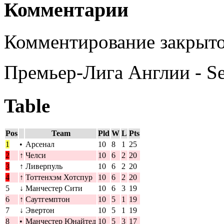
Комментарии
Комментирование закрыто
Премьер-Лига Англии - S
Table
Pos
Team
Pld
W
L
Pts
1
•
Арсенал
10
8
1
25
2
↑
Челси
10
6
2
20
3
↑
Ливерпуль
10
6
2
20
4
↑
Тоттенхэм Хотспур
10
6
2
20
5
↓
Манчестер Сити
10
6
3
19
6
↑
Саутгемптон
10
5
1
19
7
↓
Эвертон
10
5
1
19
8
•
Манчестер Юнайтед
10
5
3
17