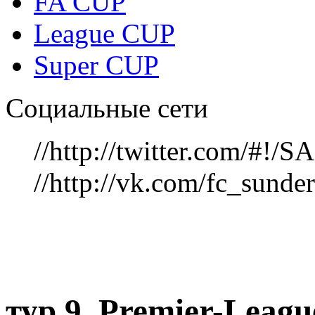
FA CUP
League CUP
Super CUP
Социальные сети
//http://twitter.com/#!
//http://vk.com/fc_sunde
тур 9, Рremier-Leag