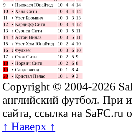
9
•
Ньюкасл Юнайтед
10
4
4
14
10
•
Халл Сити
10
4
4
14
11
•
Уэст Бромвич
10
3
3
13
12
•
Кардифф Сити
10
3
4
12
13
↑
Суонси Сити
10
3
5
11
14
↑
Астон Вилла
10
3
5
11
15
↓
Уэст Хэм Юнайтед
10
2
4
10
16
↓
Фулхэм
10
3
6
10
17
↓
Сток Сити
10
2
5
9
18
•
Норвич Сити
10
2
6
8
19
•
Сандерленд
10
1
8
4
20
•
Кристал Пэлас
10
1
9
3
Copyright © 2004-2026
Sa
английский футбол. При 
сайта, ссылка на SaFC.ru 
↑ Наверх ↑