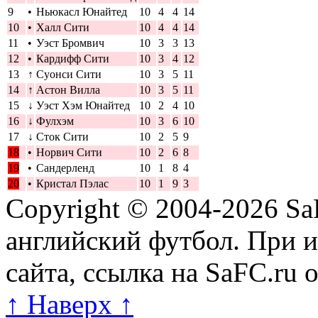
9
•
Ньюкасл Юнайтед
10
4
4
14
10
•
Халл Сити
10
4
4
14
11
•
Уэст Бромвич
10
3
3
13
12
•
Кардифф Сити
10
3
4
12
13
↑
Суонси Сити
10
3
5
11
14
↑
Астон Вилла
10
3
5
11
15
↓
Уэст Хэм Юнайтед
10
2
4
10
16
↓
Фулхэм
10
3
6
10
17
↓
Сток Сити
10
2
5
9
18
•
Норвич Сити
10
2
6
8
19
•
Сандерленд
10
1
8
4
20
•
Кристал Пэлас
10
1
9
3
Copyright © 2004-2026
Sa
английский футбол. При 
сайта, ссылка на SaFC.ru 
↑ Наверх ↑