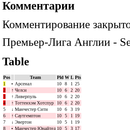
Комментарии
Комментирование закрыто
Премьер-Лига Англии - S
Table
Pos
Team
Pld
W
L
Pts
1
•
Арсенал
10
8
1
25
2
↑
Челси
10
6
2
20
3
↑
Ливерпуль
10
6
2
20
4
↑
Тоттенхэм Хотспур
10
6
2
20
5
↓
Манчестер Сити
10
6
3
19
6
↑
Саутгемптон
10
5
1
19
7
↓
Эвертон
10
5
1
19
8
•
Манчестер Юнайтед
10
5
3
17