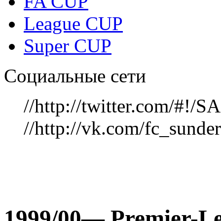
FA CUP
League CUP
Super CUP
Социальные сети
//http://twitter.com/#!
//http://vk.com/fc_sunde
1999/00— Рremier-L