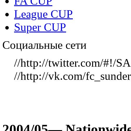
FA CUP
League CUP
Super CUP
Социальные сети
//http://twitter.com/#!
//http://vk.com/fc_sunde
2004/05— Nationwide 