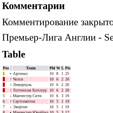
Комментарии
Комментирование закрыто
Премьер-Лига Англии - S
Table
Pos
Team
Pld
W
L
Pts
1
•
Арсенал
10
8
1
25
2
↑
Челси
10
6
2
20
3
↑
Ливерпуль
10
6
2
20
4
↑
Тоттенхэм Хотспур
10
6
2
20
5
↓
Манчестер Сити
10
6
3
19
6
↑
Саутгемптон
10
5
1
19
7
↓
Эвертон
10
5
1
19
8
•
Манчестер Юнайтед
10
5
3
17