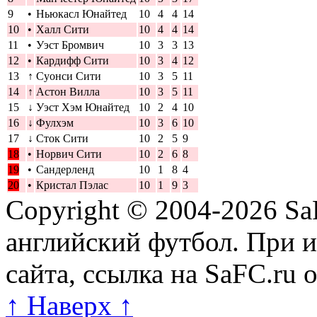
9
•
Ньюкасл Юнайтед
10
4
4
14
10
•
Халл Сити
10
4
4
14
11
•
Уэст Бромвич
10
3
3
13
12
•
Кардифф Сити
10
3
4
12
13
↑
Суонси Сити
10
3
5
11
14
↑
Астон Вилла
10
3
5
11
15
↓
Уэст Хэм Юнайтед
10
2
4
10
16
↓
Фулхэм
10
3
6
10
17
↓
Сток Сити
10
2
5
9
18
•
Норвич Сити
10
2
6
8
19
•
Сандерленд
10
1
8
4
20
•
Кристал Пэлас
10
1
9
3
Copyright © 2004-2026
Sa
английский футбол. При 
сайта, ссылка на SaFC.ru 
↑ Наверх ↑