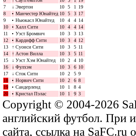
6
↑
Саутгемптон
10
5
1
19
7
↓
Эвертон
10
5
1
19
8
•
Манчестер Юнайтед
10
5
3
17
9
•
Ньюкасл Юнайтед
10
4
4
14
10
•
Халл Сити
10
4
4
14
11
•
Уэст Бромвич
10
3
3
13
12
•
Кардифф Сити
10
3
4
12
13
↑
Суонси Сити
10
3
5
11
14
↑
Астон Вилла
10
3
5
11
15
↓
Уэст Хэм Юнайтед
10
2
4
10
16
↓
Фулхэм
10
3
6
10
17
↓
Сток Сити
10
2
5
9
18
•
Норвич Сити
10
2
6
8
19
•
Сандерленд
10
1
8
4
20
•
Кристал Пэлас
10
1
9
3
Copyright © 2004-2026
Sa
английский футбол. При 
сайта, ссылка на SaFC.ru 