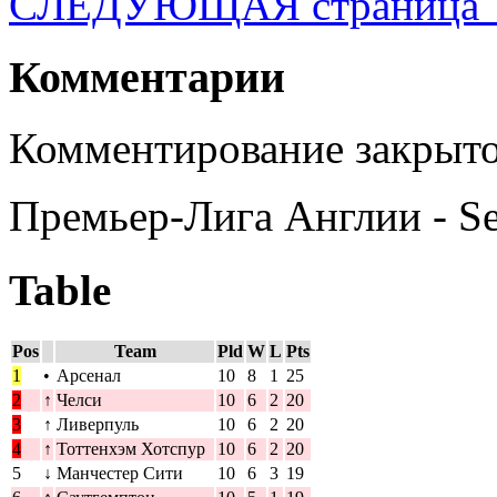
СЛЕДУЮЩАЯ страница
Комментарии
Комментирование закрыто
Премьер-Лига Англии - S
Table
Pos
Team
Pld
W
L
Pts
1
•
Арсенал
10
8
1
25
2
↑
Челси
10
6
2
20
3
↑
Ливерпуль
10
6
2
20
4
↑
Тоттенхэм Хотспур
10
6
2
20
5
↓
Манчестер Сити
10
6
3
19